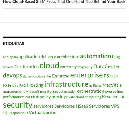
How Cloud-Based SIEM Frees That One Hand Tied Behind Your Back
ETIQUETAS
automation
application delivery
blog
architecture
anti-spam
cloud
DataCenter
Certification
correo
cryptography
brokers
enterprise
devops
Empresa
F5
dynamic data center
F5 EM
infrastructure
Hosting
MacVittie
F5 Friday
FAQ
ip
iRules
orchestration
management
monitoring
overselling
Microsoft
optimization
Reseller
policy
precio
performance
PKI
private cloud computing
SDC
Plesk
security
Servidores VPS
servidores
Servidores HSaaS
Virtualización
spam
spamhaus