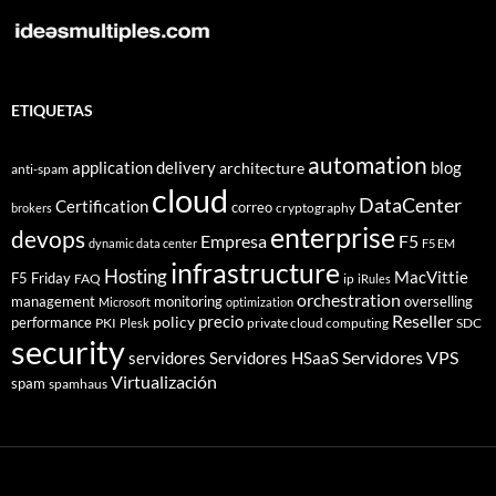
ETIQUETAS
automation
application delivery
blog
architecture
anti-spam
cloud
DataCenter
Certification
correo
cryptography
brokers
enterprise
devops
Empresa
F5
dynamic data center
F5 EM
infrastructure
Hosting
MacVittie
F5 Friday
FAQ
ip
iRules
orchestration
management
monitoring
overselling
Microsoft
optimization
Reseller
policy
precio
performance
PKI
private cloud computing
SDC
Plesk
security
Servidores VPS
servidores
Servidores HSaaS
Virtualización
spam
spamhaus