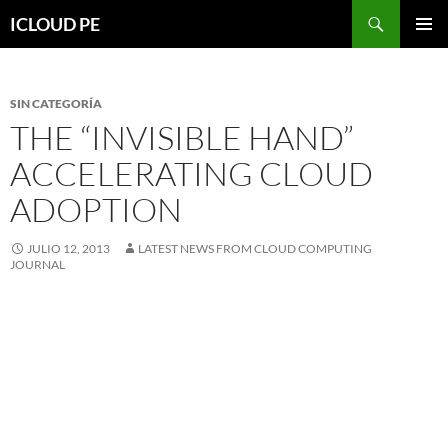
Saltar
Buscar
ICLOUD PE
hacia
MENÚ
el
PRIMAR
contenido
SIN CATEGORÍA
THE “INVISIBLE HAND”
ACCELERATING CLOUD
ADOPTION
JULIO 12, 2013
LATEST NEWS FROM CLOUD COMPUTING
JOURNAL