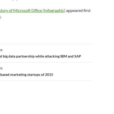
tory of Microsoft Office (Infographic)
appeared first
g
.
or
OR
tel big data partnership while attacking IBM and SAP
TE
-based marketing startups of 2015