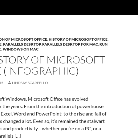
ON OF MICROSOFT OFFICE
,
HISTORY OF MICROSOFT OFFICE
,
E
,
PARALLELS DESKTOP
,
PARALLELS DESKTOP FOR MAC
,
RUN
C
,
WINDOWS ON MAC
ISTORY OF MICROSOFT
 (INFOGRAPHIC)
15
LINDSAY SCARPELLO
oft Windows, Microsoft Office has evolved
er the years. From the introduction of powerhouse
e Excel, Word and PowerPoint; to the rise and fall of
s changed a lot. Even so, it’s remained the stalwart
k and productivity—whether you’re on a PC, or a
rallels […]