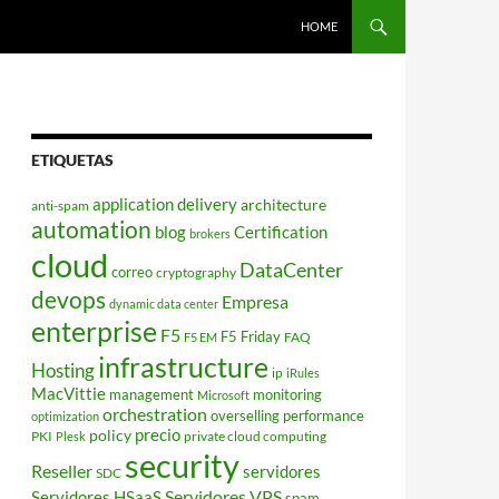
HOME
ETIQUETAS
application delivery
architecture
anti-spam
automation
blog
Certification
brokers
cloud
DataCenter
correo
cryptography
devops
Empresa
dynamic data center
enterprise
F5
F5 Friday
FAQ
F5 EM
infrastructure
Hosting
ip
iRules
MacVittie
management
monitoring
Microsoft
orchestration
overselling
performance
optimization
policy
precio
PKI
private cloud computing
Plesk
security
Reseller
servidores
SDC
Servidores VPS
Servidores HSaaS
spam