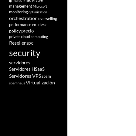
MacVittie
ip
iRules
management
Microsoft
monitoring
optimization
orchestration
overselling
performance
PKI
Plesk
policy
precio
private cloud computing
Reseller
SDC
security
servidores
Servidores HSaaS
Servidores VPS
spam
Virtualización
spamhaus