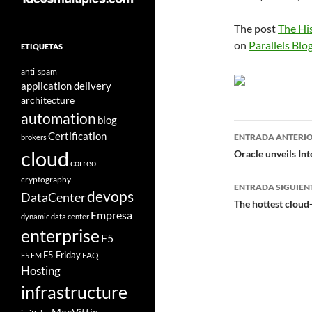
The post
The His
on
Parallels Blo
ETIQUETAS
anti-spam
application delivery
architecture
automation
blog
Navegad
Certification
ENTRADA ANTERI
brokers
de
cloud
Oracle unveils In
correo
entradas
cryptography
ENTRADA SIGUIEN
devops
DataCenter
The hottest cloud
Empresa
dynamic data center
enterprise
F5
F5 Friday
FAQ
F5 EM
Hosting
infrastructure