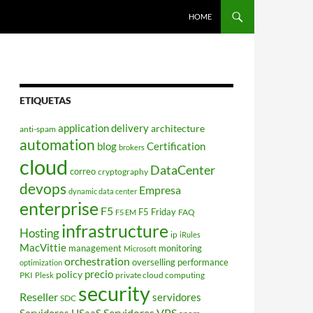
HOME
ETIQUETAS
application delivery
architecture
anti-spam
automation
blog
Certification
brokers
cloud
DataCenter
correo
cryptography
devops
Empresa
dynamic data center
enterprise
F5
F5 Friday
FAQ
F5 EM
infrastructure
Hosting
ip
iRules
MacVittie
management
monitoring
Microsoft
orchestration
overselling
performance
optimization
policy
precio
PKI
private cloud computing
Plesk
security
Reseller
servidores
SDC
Servidores VPS