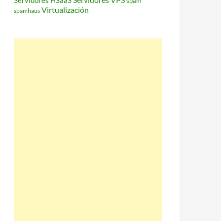
Servidores HSaaS
spam
Virtualización
spamhaus