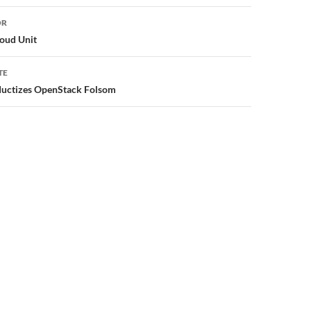
or
OR
oud Unit
TE
ductizes OpenStack Folsom