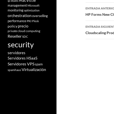
MacVittie
ip
iRules
Navegad
management
Microsoft
ENTRADA ANTERI
monitoring
optimization
de
HP Forms New Cl
orchestration
overselling
performance
PKI
Plesk
entradas
policy
precio
ENTRADA SIGUIEN
private cloud computing
Cloudscaling Pro
Reseller
SDC
security
servidores
Servidores HSaaS
Servidores VPS
spam
Virtualización
spamhaus