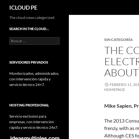
Buscar
ICLOUD PE
Saltar
The cloud news categorized.
hacia
SEARCH IN THE CLOUD…
el
Buscar:
SIN CATEGORÍA
contenido
THE C
ELECT
SERVIDORES PRIVADOS
ABOUT
Monitorizados, administrados,
con intervención rápida y
servicio técnico 24×7.
FEBRERO 11, 20
HOMEPAGE
Mike Sapien, Pr
HOSTING PROFESIONAL
Servicio exclusivo para
The 2013 Consum
empresas, con intervención
rápida y servicio técnico 24x7.
frenzy, with as
Although CES fo