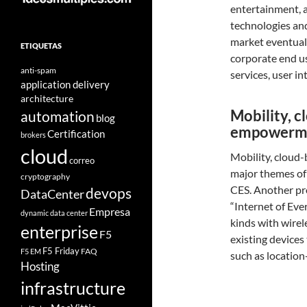
entertainment, a
technologies and
market eventuall
ETIQUETAS
corporate end us
anti-spam
services, user int
application delivery
architecture
Mobility, c
automation
blog
empowerm
Certification
brokers
cloud
Mobility, cloud
correo
major themes of 
cryptography
CES. Another pro
devops
DataCenter
“Internet of Eve
Empresa
dynamic data center
kinds with wirel
enterprise
F5
existing devices
F5 Friday
FAQ
F5 EM
such as location
Hosting
infrastructure