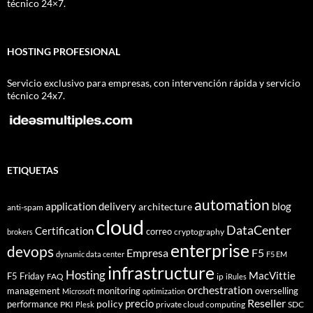
técnico 24×7.
HOSTING PROFESIONAL
Servicio exclusivo para empresas, con intervención rápida y servicio
técnico 24x7.
ETIQUETAS
automation
application delivery
blog
architecture
anti-spam
cloud
DataCenter
Certification
correo
cryptography
brokers
enterprise
devops
Empresa
F5
dynamic data center
F5 EM
infrastructure
Hosting
MacVittie
F5 Friday
FAQ
ip
iRules
orchestration
management
monitoring
overselling
Microsoft
optimization
Reseller
policy
precio
performance
PKI
private cloud computing
SDC
Plesk