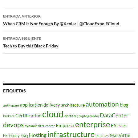
Navegador
ENTRADA ANTERIOR
de
When CRM Is Not Enough By @Xeniar | @CloudExpo #Cloud
entradas
ENTRADA SIGUIENTE
Tech to Buy this Black Friday
ETIQUETAS
automation
application delivery
blog
architecture
anti-spam
cloud
DataCenter
Certification
correo
cryptography
brokers
enterprise
devops
Empresa
F5
dynamic data center
F5 EM
infrastructure
Hosting
MacVittie
F5 Friday
FAQ
ip
iRules