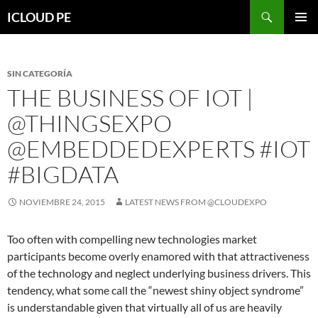
Saltar
Buscar
ICLOUD PE
hacia
MENÚ
el
PRIMAR
contenido
SIN CATEGORÍA
THE BUSINESS OF IOT |
@THINGSEXPO
@EMBEDDEDEXPERTS #IOT
#BIGDATA
NOVIEMBRE 24, 2015
LATEST NEWS FROM @CLOUDEXPO
Too often with compelling new technologies market
participants become overly enamored with that attractiveness
of the technology and neglect underlying business drivers. This
tendency, what some call the “newest shiny object syndrome”
is understandable given that virtually all of us are heavily