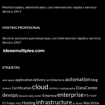
Monitorizados, administrados, con intervención rápida y servicio
técnico 24×7.
HOSTING PROFESIONAL
Servicio exclusivo para empresas, con intervención rápida y servicio
técnico 24x7.
ETIQUETAS
automation
application delivery
blog
architecture
anti-spam
cloud
DataCenter
Certification
correo
cryptography
brokers
enterprise
devops
Empresa
F5
dynamic data center
F5 EM
infrastructure
Hosting
MacVittie
F5 Friday
FAQ
ip
iRules