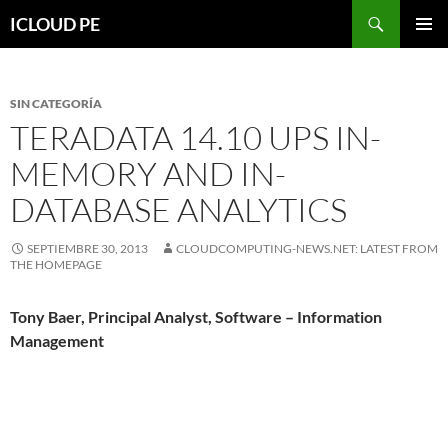
Saltar
Buscar
ICLOUD PE
hacia
MENÚ
el
PRIMAR
contenido
SIN CATEGORÍA
TERADATA 14.10 UPS IN-
MEMORY AND IN-
DATABASE ANALYTICS
SEPTIEMBRE 30, 2013
CLOUDCOMPUTING-NEWS.NET: LATEST FROM
THE HOMEPAGE
Tony Baer, Principal Analyst, Software – Information
Management