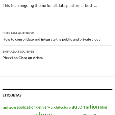
This is an ongoing theme for all data platforms, both …
Navegador
ENTRADA ANTERIOR
de
How to consolidate and integrate the public and private cloud
entradas
ENTRADA SIGUIENTE
Plexxi on Cisco on Arista
ETIQUETAS
automation
application delivery
blog
architecture
anti-spam
cloud