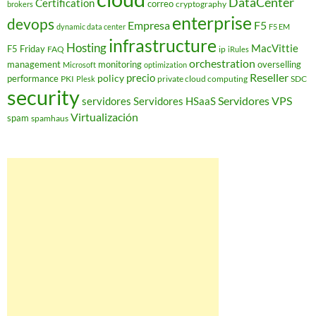
DataCenter
Certification
correo
cryptography
brokers
enterprise
devops
Empresa
F5
dynamic data center
F5 EM
infrastructure
Hosting
MacVittie
F5 Friday
FAQ
ip
iRules
orchestration
management
monitoring
overselling
Microsoft
optimization
Reseller
policy
precio
performance
PKI
private cloud computing
SDC
Plesk
security
Servidores VPS
servidores
Servidores HSaaS
Virtualización
spam
spamhaus