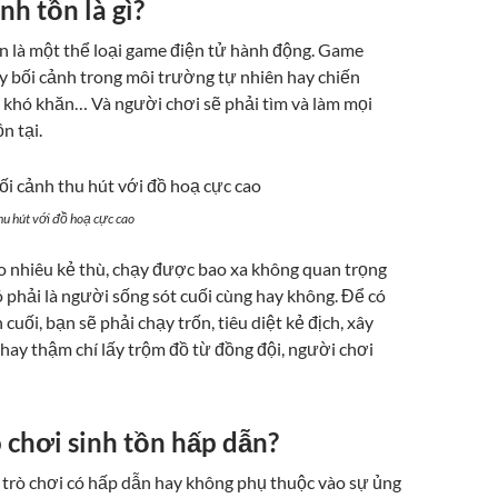
nh tồn là gì?
n là một thể loại game điện tử hành động. Game
 bối cảnh trong môi trường tự nhiên hay chiến
g khó khăn… Và người chơi sẽ phải tìm và làm mọi
n tại.
u hút với đồ hoạ cực cao
 nhiêu kẻ thù, chạy được bao xa không quan trọng
 phải là người sống sót cuối cùng hay không. Để có
cuối, bạn sẽ phải chạy trốn, tiêu diệt kẻ địch, xây
hay thậm chí lấy trộm đồ từ đồng đội, người chơi
ò chơi sinh tồn hấp dẫn?
 trò chơi có hấp dẫn hay không phụ thuộc vào sự ủng