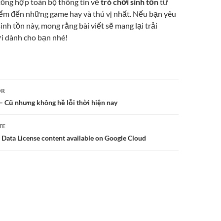
 tổng hợp toàn bộ thông tin về
trò chơi sinh tồn
từ
iểm đến những game hay và thú vị nhất. Nếu bạn yêu
inh tồn này, mong rằng bài viết sẽ mang lại trải
i dành cho bạn nhé!
or
OR
– Cũ nhưng không hề lỗi thời hiện nay
TE
ata License content available on Google Cloud