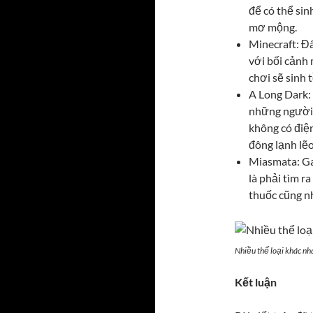
để có thể si
mơ mộng.
Minecraft: Đ
với bối cảnh
chơi sẽ sinh 
A Long Dark:
những người 
không có điệ
đông lạnh lẽo
Miasmata: Ga
là phải tìm r
thuốc cũng n
Nhiều thể loại khác nh
Kết luận