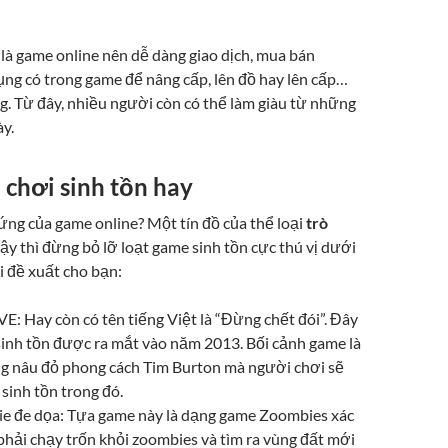
 là game online nên dễ dàng giao dịch, mua bán
ụng có trong game để nâng cấp, lên đồ hay lên cấp…
g. Từ đây, nhiều người còn có thể làm giàu từ những
y.
 chơi sinh tồn hay
ứng của game online? Một tín đồ của thể loại
trò
Vậy thì đừng bỏ lỡ loạt game sinh tồn cực thú vị dưới
i đề xuất cho bạn:
: Hay còn có tên tiếng Việt là “Đừng chết đói”. Đây
sinh tồn được ra mắt vào năm 2013. Bối cảnh game là
g nâu đỏ phong cách Tim Burton mà người chơi sẽ
 sinh tồn trong đó.
e đe dọa: Tựa game này là dạng game Zoombies xác
phải chạy trốn khỏi zoombies và tìm ra vùng đất mới