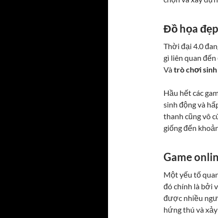
Đồ họa đẹp
Thời đại 4.0 đa
gì liên quan đến
Và
trò chơi sinh
Hầu hết các gam
sinh động và hấ
thanh cũng vô c
giống đến khoản
Game onlin
Một yếu tố quan
đó chính là bởi 
được nhiều ngườ
hứng thú và xảy 