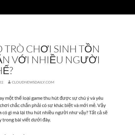
O TRÒ CHƠI SINH TỒN
ẪN VỚI NHIỀU NGƯỜI
HẾ?
22
CLOUDNEWSDAILY.COM
y một thể loại game thu hút được sự chú ý và yêu
 chơi chắc chắn phải có sự khác biệt và mới mẻ. Vậy
n
có gì mà lại thu hút nhiều người như vậy? Tất cả sẽ
y trong bài viết dưới đây.