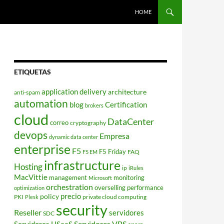
HOME
ETIQUETAS
application delivery
architecture
anti-spam
automation
blog
Certification
brokers
cloud
DataCenter
correo
cryptography
devops
Empresa
dynamic data center
enterprise
F5
F5 Friday
FAQ
F5 EM
infrastructure
Hosting
ip
iRules
MacVittie
management
monitoring
Microsoft
orchestration
overselling
performance
optimization
policy
precio
PKI
private cloud computing
Plesk
security
Reseller
servidores
SDC
Servidores VPS