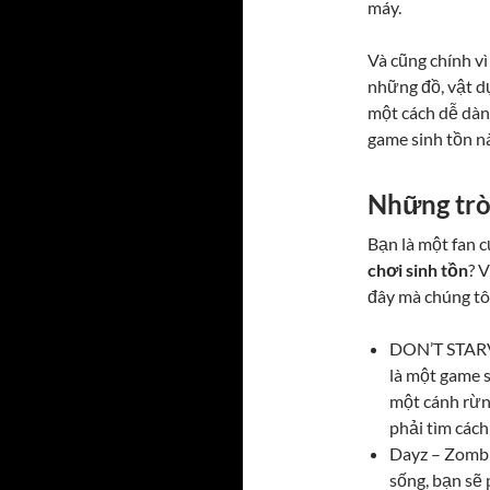
máy.
Và cũng chính vì
những đồ, vật d
một cách dễ dàn
game sinh tồn nà
Những trò
Bạn là một fan c
chơi sinh tồn
? 
đây mà chúng tô
DON’T STARVE
là một game 
một cánh rừn
phải tìm cách
Dayz – Zombi
sống, bạn sẽ 