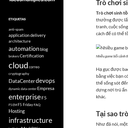
Trò chơi si
Trò chơi sinh tồ
thường được lấy
ETIQUETAS
tranh, cuộc sốn
anti-spam
cách để có thể tồ
application delivery
architecture
automation
blog
Certification
Nhiều game bối cảnh th
brokers
cloud
correo
Hạ gục được bao
cryptography
bằng việc bạn có
devops
DataCenter
thể sống sót đến 
Empresa
dựng nơi trú ẩn 
dynamic data center
enterprise
khác.
F5
F5 Friday
FAQ
F5 EM
Hosting
Tại sao tr
infrastructure
Như đã nói, một