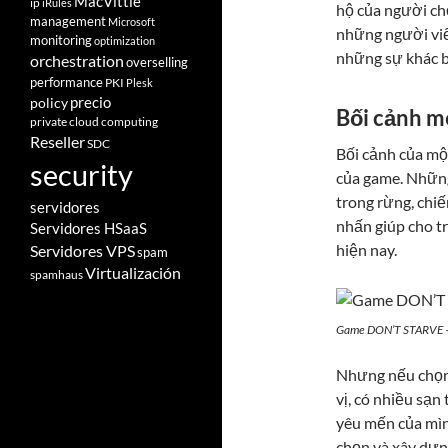
MacVittie
ip
iRules
hộ của người chơ
management
Microsoft
những người vi
monitoring
optimization
những sự khác b
orchestration
overselling
performance
PKI
Plesk
policy
precio
Bối cảnh m
private cloud computing
Reseller
SDC
Bối cảnh của một
security
của game. Những
trong rừng, chiế
servidores
nhấn giúp cho tr
Servidores HSaaS
hiện nay.
Servidores VPS
spam
Virtualización
spamhaus
Game DON’T STARVE –
Nhưng nếu chọn 
vị, có nhiều sạn
yêu mến của mình
chọn và xây dựn