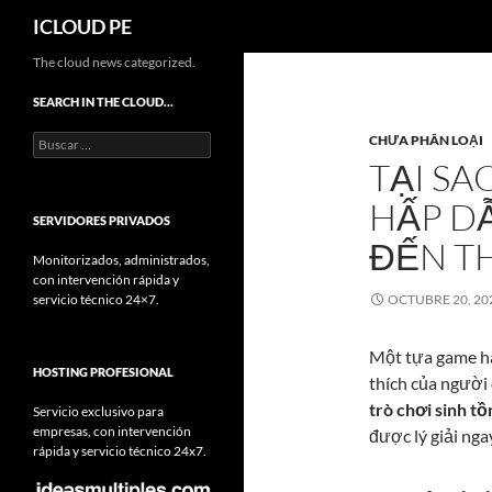
Buscar
ICLOUD PE
Saltar
The cloud news categorized.
hacia
SEARCH IN THE CLOUD…
el
Buscar:
CHƯA PHÂN LOẠI
contenido
TẠI SA
HẤP D
SERVIDORES PRIVADOS
ĐẾN T
Monitorizados, administrados,
con intervención rápida y
servicio técnico 24×7.
OCTUBRE 20, 20
Một tựa game ha
HOSTING PROFESIONAL
thích của người
trò chơi sinh tồ
Servicio exclusivo para
empresas, con intervención
được lý giải nga
rápida y servicio técnico 24x7.