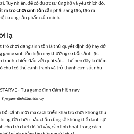
i. Tuy nhiên, để có được sự ủng hộ và yêu thích đó,
ết ra
trò chơi sinh tồn
cần phải sáng tạo, tạo ra
iệt trong sản phẩm của mình.
ới lạ
 trò chơi dạng sinh tồn là thứ quyết định độ hay dở
 game sinh tồn hiện nay thường có bối cảnh lạc
n tranh, chiến đấu với quái vật…Thế nên đây là điểm
ò chơi có thể cạnh tranh và trở thành cơn sốt như
 Tựa game đình đám hiện nay
bối cảnh mới mà cách triển khai trò chơi không thú
 thì người chơi chắc chắn cũng sẽ không thể dành sự
 cho trò chơi đó. Vì vậy, cần linh hoạt trong cách
g bối cảnh nhằm thu hút người chơi.