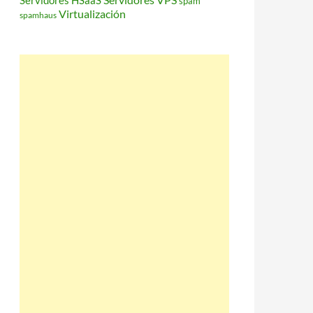
Servidores HSaaS
spam
Virtualización
spamhaus