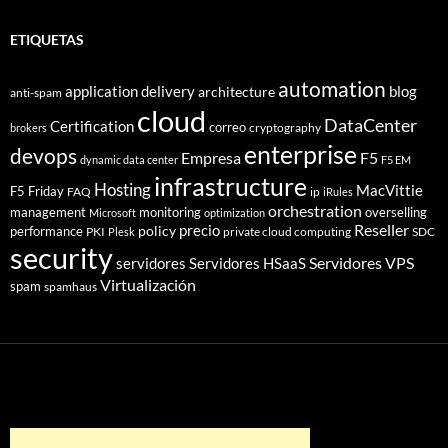
ETIQUETAS
automation
application delivery
blog
architecture
anti-spam
cloud
DataCenter
Certification
correo
cryptography
brokers
enterprise
devops
Empresa
F5
dynamic data center
F5 EM
infrastructure
Hosting
MacVittie
F5 Friday
FAQ
ip
iRules
orchestration
management
monitoring
overselling
Microsoft
optimization
Reseller
policy
precio
performance
PKI
private cloud computing
SDC
Plesk
security
Servidores VPS
servidores
Servidores HSaaS
Virtualización
spam
spamhaus