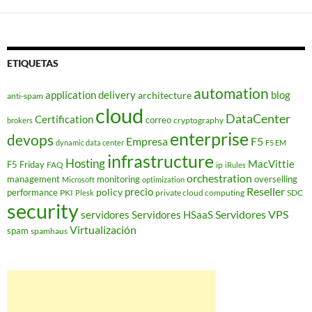
ETIQUETAS
automation
application delivery
blog
architecture
anti-spam
cloud
DataCenter
Certification
correo
cryptography
brokers
enterprise
devops
Empresa
F5
dynamic data center
F5 EM
infrastructure
Hosting
MacVittie
F5 Friday
FAQ
ip
iRules
orchestration
management
monitoring
overselling
Microsoft
optimization
Reseller
policy
precio
performance
PKI
private cloud computing
SDC
Plesk
security
Servidores VPS
servidores
Servidores HSaaS
Virtualización
spam
spamhaus