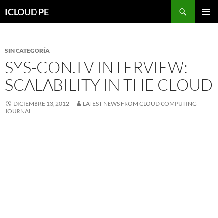
Saltar
Buscar
ICLOUD PE
hacia
MENÚ
el
PRIMAR
contenido
SIN CATEGORÍA
SYS-CON.TV INTERVIEW:
SCALABILITY IN THE CLOUD
DICIEMBRE 13, 2012
LATEST NEWS FROM CLOUD COMPUTING
JOURNAL