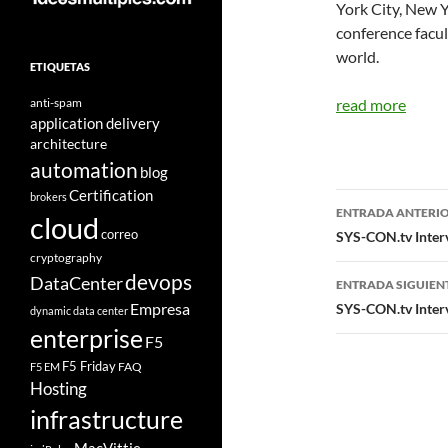
York City, New Y
conference facul
world.
ETIQUETAS
anti-spam
read more
application delivery
architecture
automation
blog
Certification
Navegad
brokers
ENTRADA ANTERI
cloud
de
correo
SYS-CON.tv Inter
cryptography
entradas
devops
DataCenter
ENTRADA SIGUIEN
Empresa
SYS-CON.tv Interv
dynamic data center
enterprise
F5
F5 Friday
FAQ
F5 EM
Hosting
infrastructure