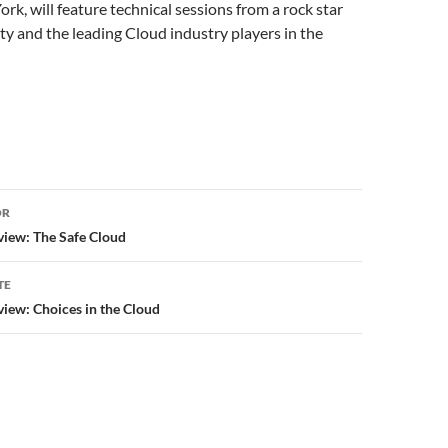
ork, will feature technical sessions from a rock star
ty and the leading Cloud industry players in the
or
OR
view: The Safe Cloud
TE
iew: Choices in the Cloud