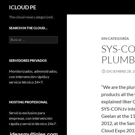
Buscar
ICLOUD PE
Saltar
The cloud news categorized.
hacia
SEARCH IN THE CLOUD…
el
Buscar:
SIN CATEGORÍA
contenido
SYS-CO
PLUMB
SERVIDORES PRIVADOS
Monitorizados, administrados,
DICIEMBRE 28, 
con intervención rápida y
servicio técnico 24×7.
“We are the plum
products all the
explained Ilker 
HOSTING PROFESIONAL
SYS-CON.tv inte
Servicio exclusivo para
Geelan at the 1
empresas, con intervención
2012, at the San
rápida y servicio técnico 24x7.
Cloud Expo 2013