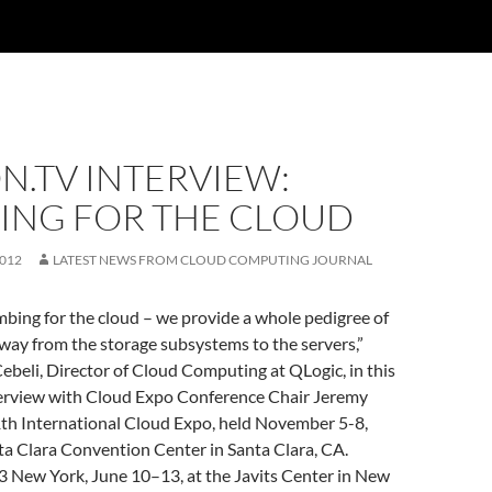
N.TV INTERVIEW:
ING FOR THE CLOUD
2012
LATEST NEWS FROM CLOUD COMPUTING JOURNAL
bing for the cloud – we provide a whole pedigree of
 way from the storage subsystems to the servers,”
Cebeli, Director of Cloud Computing at QLogic, in this
rview with Cloud Expo Conference Chair Jeremy
1th International Cloud Expo, held November 5-8,
ta Clara Convention Center in Santa Clara, CA.
 New York, June 10–13, at the Javits Center in New