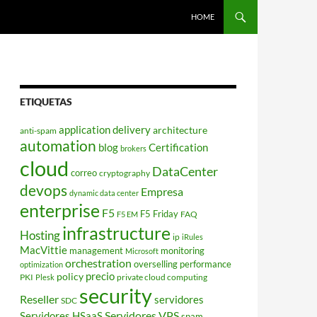
HOME
ETIQUETAS
application delivery
architecture
anti-spam
automation
blog
Certification
brokers
cloud
DataCenter
correo
cryptography
devops
Empresa
dynamic data center
enterprise
F5
F5 Friday
FAQ
F5 EM
infrastructure
Hosting
ip
iRules
MacVittie
management
monitoring
Microsoft
orchestration
overselling
performance
optimization
policy
precio
PKI
private cloud computing
Plesk
security
Reseller
servidores
SDC
Servidores VPS
Servidores HSaaS
spam