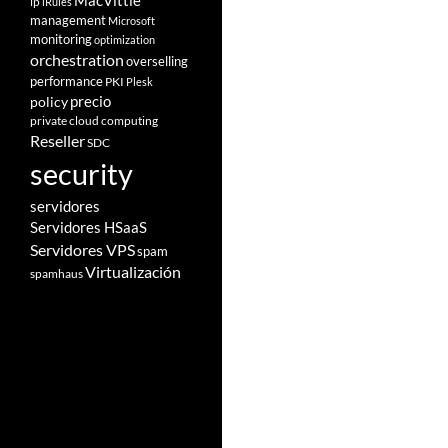
MacVittie
ip
iRules
management
Microsoft
monitoring
optimization
orchestration
overselling
performance
PKI
Plesk
policy
precio
private cloud computing
Reseller
SDC
security
servidores
Servidores HSaaS
Servidores VPS
spam
Virtualización
spamhaus