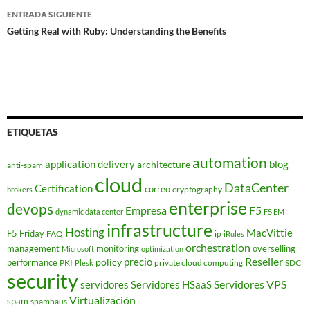
entradas
ENTRADA SIGUIENTE
Getting Real with Ruby: Understanding the Benefits
ETIQUETAS
automation
application delivery
blog
architecture
anti-spam
cloud
DataCenter
Certification
correo
cryptography
brokers
enterprise
devops
Empresa
F5
dynamic data center
F5 EM
infrastructure
Hosting
MacVittie
F5 Friday
FAQ
ip
iRules
orchestration
management
monitoring
overselling
Microsoft
optimization
Reseller
policy
precio
performance
PKI
private cloud computing
SDC
Plesk
security
Servidores VPS
servidores
Servidores HSaaS
Virtualización
spam
spamhaus