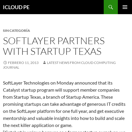
Saltar
Buscar
ICLOUD PE
hacia
MENÚ
el
PRIMAR
contenido
SIN CATEGORÍA
SOFTLAYER PARTNERS
WITH STARTUP TEXAS
FEBRERO 11, 2013
LATEST NEWS FROM CLOUD COMPUTING
JOURNAL
SoftLayer Technologies on Monday announced that its
Catalyst startup program will support member companies
from Startup Texas, a branch of Startup America. These
promising startups can take advantage of generous IT credits
on the SoftLayer platform for one full year, and get executive
mentorship and valuable insights into how to build and scale
the next killer application or game.