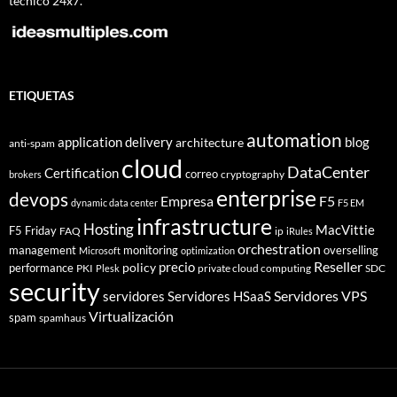
técnico 24x7.
ETIQUETAS
automation
application delivery
blog
architecture
anti-spam
cloud
DataCenter
Certification
correo
cryptography
brokers
enterprise
devops
Empresa
F5
dynamic data center
F5 EM
infrastructure
Hosting
MacVittie
F5 Friday
FAQ
ip
iRules
orchestration
management
monitoring
overselling
Microsoft
optimization
Reseller
policy
precio
performance
PKI
private cloud computing
SDC
Plesk
security
Servidores VPS
servidores
Servidores HSaaS
Virtualización
spam
spamhaus