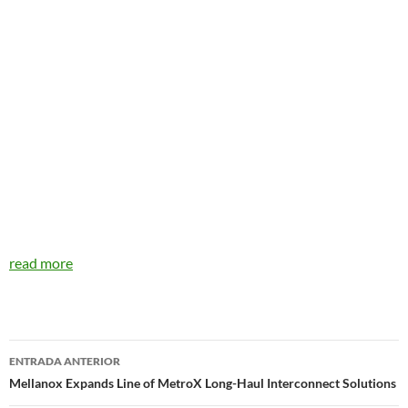
read more
Navegador
ENTRADA ANTERIOR
de
Mellanox Expands Line of MetroX Long-Haul Interconnect Solutions