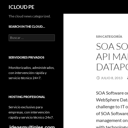
Buscar
ICLOUD PE
Saltar
The cloud news categorized.
hacia
SEARCH IN THE CLOUD…
el
Buscar:
SIN CATEGORÍA
contenido
SOA S
API M
SERVIDORES PRIVADOS
DATA
Monitorizados, administrados,
con intervención rápida y
servicio técnico 24×7.
JULIO 8, 2013
SOA Software o
HOSTING PROFESIONAL
WebSphere DataP
challenge to IT 
Servicio exclusivo para
empresas, con intervención
of SOA Software
rápida y servicio técnico 24x7.
management on D
with technology