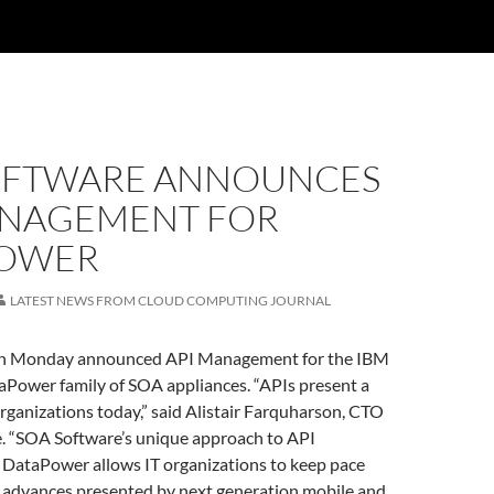
OFTWARE ANNOUNCES
ANAGEMENT FOR
POWER
LATEST NEWS FROM CLOUD COMPUTING JOURNAL
n Monday announced API Management for the IBM
ower family of SOA appliances. “APIs present a
organizations today,” said Alistair Farquharson, CTO
. “SOA Software’s unique approach to API
ataPower allows IT organizations to keep pace
 advances presented by next generation mobile and