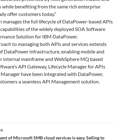
 while benefiting from the same rich enterprise
dy offer customers today.”
n manages the full lifecycle of DataPower-based APIs
 capabilities of the widely deployed SOA Software
rnance Solution for IBM DataPower.
proach to managing both APIs and services extends
 of DataPower infrastructure, enabling mobile and
for internal mainframe and WebSphere MQ based
oftware’s API Gateway, Lifecycle Manager for APIs
Manager have been integrated with DataPower,
ustomers a seamless API Management solution.
or
OR
nt of Microsoft SMB cloud services is easy. Selling to