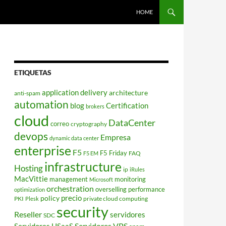
HOME
ETIQUETAS
application delivery
architecture
anti-spam
automation
blog
Certification
brokers
cloud
DataCenter
correo
cryptography
devops
Empresa
dynamic data center
enterprise
F5
F5 Friday
FAQ
F5 EM
infrastructure
Hosting
ip
iRules
MacVittie
management
monitoring
Microsoft
orchestration
overselling
performance
optimization
policy
precio
PKI
private cloud computing
Plesk
security
Reseller
servidores
SDC
Servidores VPS