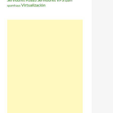
Servidores HSaaS
spam
Virtualización
spamhaus