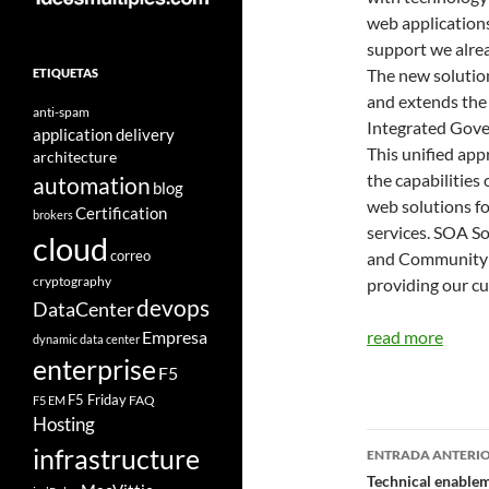
web applications
support we alrea
The new solutio
ETIQUETAS
and extends the
anti-spam
Integrated Gove
application delivery
This unified ap
architecture
the capabilities
automation
blog
web solutions 
Certification
brokers
services. SOA S
cloud
correo
and Community 
cryptography
providing our c
devops
DataCenter
Empresa
read more
dynamic data center
enterprise
F5
F5 Friday
FAQ
F5 EM
Hosting
Navegad
infrastructure
ENTRADA ANTERI
de
Technical enableme