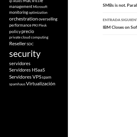
MacVittie
ip
iRules
SMBs is not. Paral
management
Microsoft
entradas
monitoring
optimization
orchestration
overselling
ENTRADA SIGUIEN
performance
PKI
Plesk
IBM Closes on Soft
policy
precio
private cloud computing
Reseller
SDC
security
servidores
Servidores HSaaS
Servidores VPS
spam
Virtualización
spamhaus