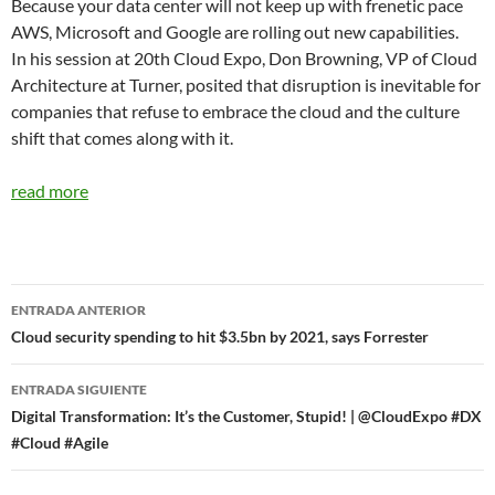
Because your data center will not keep up with frenetic pace
AWS, Microsoft and Google are rolling out new capabilities.
In his session at 20th Cloud Expo, Don Browning, VP of Cloud
Architecture at Turner, posited that disruption is inevitable for
companies that refuse to embrace the cloud and the culture
shift that comes along with it.
read more
Navegador
ENTRADA ANTERIOR
de
Cloud security spending to hit $3.5bn by 2021, says Forrester
entradas
ENTRADA SIGUIENTE
Digital Transformation: It’s the Customer, Stupid! | @CloudExpo #DX
#Cloud #Agile