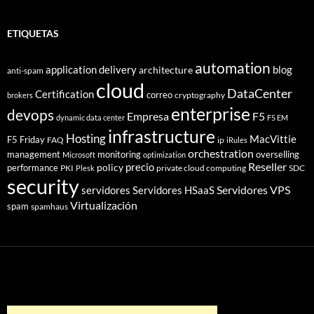
ETIQUETAS
automation
application delivery
blog
architecture
anti-spam
cloud
DataCenter
Certification
correo
cryptography
brokers
enterprise
devops
Empresa
F5
dynamic data center
F5 EM
infrastructure
Hosting
MacVittie
F5 Friday
FAQ
ip
iRules
orchestration
management
monitoring
overselling
Microsoft
optimization
Reseller
policy
precio
performance
PKI
private cloud computing
SDC
Plesk
security
Servidores VPS
servidores
Servidores HSaaS
Virtualización
spam
spamhaus