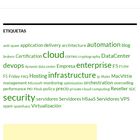
ETIQUETAS
automation
application delivery
blog
architecture
anti-spam
cloud
DataCenter
Certification
correo
cryptography
brokers
enterprise
devops
Empresa
F5
dynamic data center
F5 EM
infrastructure
Hosting
MacVittie
F5 Friday
FAQ
ip
iRules
orchestration
management
monitoring
overselling
Microsoft
optimization
Reseller
policy
precio
performance
PKI
private cloud computing
SDC
Plesk
security
Servidores VPS
servidores
Servidores HSaaS
Virtualización
spam
spamhaus