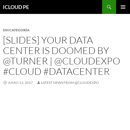
Saltar
Buscar
ICLOUD PE
hacia
MENÚ
el
PRIMAR
contenido
SIN CATEGORÍA
[SLIDES] YOUR DATA
CENTER IS DOOMED BY
@TURNER | @CLOUDEXPO
#CLOUD #DATACENTER
JUNIO 13, 2017
LATEST NEWS FROM @CLOUDEXPO