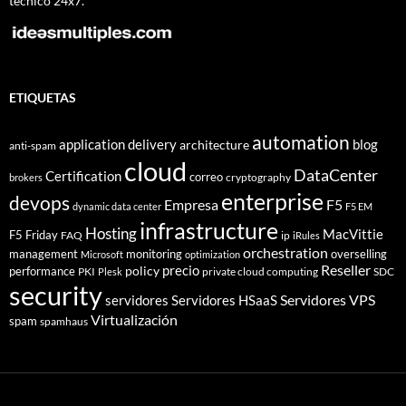
técnico 24x7.
ETIQUETAS
automation
application delivery
blog
architecture
anti-spam
cloud
DataCenter
Certification
correo
cryptography
brokers
enterprise
devops
Empresa
F5
dynamic data center
F5 EM
infrastructure
Hosting
MacVittie
F5 Friday
FAQ
ip
iRules
orchestration
management
monitoring
overselling
Microsoft
optimization
Reseller
policy
precio
performance
PKI
private cloud computing
SDC
Plesk
security
Servidores VPS
servidores
Servidores HSaaS
Virtualización
spam
spamhaus