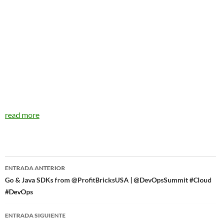
read more
Navegador
ENTRADA ANTERIOR
de
Go & Java SDKs from @ProfitBricksUSA | @DevOpsSummit #Cloud
#DevOps
entradas
ENTRADA SIGUIENTE