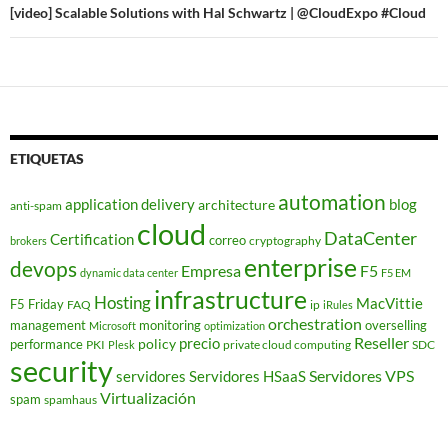
[video] Scalable Solutions with Hal Schwartz | @CloudExpo #Cloud
ETIQUETAS
automation
application delivery
blog
architecture
anti-spam
cloud
DataCenter
Certification
correo
cryptography
brokers
enterprise
devops
Empresa
F5
dynamic data center
F5 EM
infrastructure
Hosting
MacVittie
F5 Friday
FAQ
ip
iRules
orchestration
management
monitoring
overselling
Microsoft
optimization
Reseller
policy
precio
performance
PKI
private cloud computing
SDC
Plesk
security
Servidores VPS
servidores
Servidores HSaaS
Virtualización
spam
spamhaus