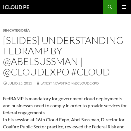
Saltar
Buscar
ICLOUD PE
hacia
MENÚ
el
PRIMAR
contenido
SIN CATEGORÍA
[SLIDES] UNDERSTANDING
FEDRAMP BY
@ABELSUSSMAN |
@CLOUDEXPO #CLOUD
JULIO 25, 2015
LATEST NEWS FROM @CLOUDEXPO
FedRAMP is mandatory for government cloud deployments
and businesses need to comply in order to provide services for
federal engagements.
In his session at 16th Cloud Expo, Abel Sussman, Director for
Coalfire Public Sector practice, reviewed the Federal Risk and