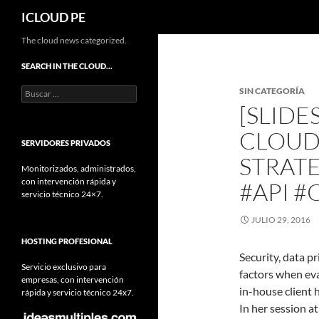
Buscar
ICLOUD PE
Saltar
The cloud news categorized.
hacia
SEARCH IN THE CLOUD…
el
Buscar:
SIN CATEGORÍA
contenido
[SLIDE
CLOUD
SERVIDORES PRIVADOS
STRAT
Monitorizados, administrados,
con intervención rápida y
#API #
servicio técnico 24×7.
JULIO 29, 2016
HOSTING PROFESIONAL
Security, data pr
Servicio exclusivo para
factors when ev
empresas, con intervención
in-house client 
rápida y servicio técnico 24x7.
In her session 