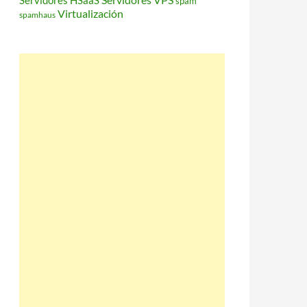
Servidores HSaaS
spam
Virtualización
spamhaus