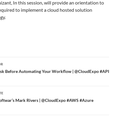
zant, In this session, will provide an orientation to
required to implement a cloud hosted solution
gy.
or
OR
Ask Before Automating Your Workflow | @CloudExpo #API
TE
oftwar’s Mark Rivers | @CloudExpo #AWS #Azure