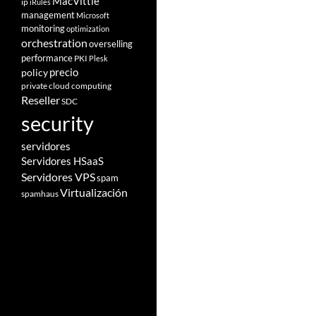
MacVittie
ip
iRules
management
Microsoft
monitoring
optimization
orchestration
overselling
performance
PKI
Plesk
policy
precio
private cloud computing
Reseller
SDC
security
servidores
Servidores HSaaS
Servidores VPS
spam
Virtualización
spamhaus