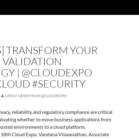
S] TRANSFORM YOUR
 VALIDATION
EGY | @CLOUDEXPO
CLOUD #SECURITY
LATEST NEWS FROM @CLOUDEXPO
ivacy, reliability and regulatory compliance are critical
aluating whether to move business applications from
hosted environments to a cloud platform.
at 18th Cloud Expo, Vandana Viswanathan, Associate