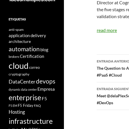
Director at Cogni
the five stages 
validation strate
ETIQUETAS
anti-spam
read more
application delivery
architecture
automation
blog
Certification
Navegad
brokers
ENTRADA ANTERI
cloud
de
correo
The Question to 
cryptography
#PaaS #Cloud
entradas
devops
DataCenter
Empresa
ENTRADA SIGUIEN
dynamic data center
enterprise
Meet @delaPlexS
F5
#DevOps
F5 Friday
FAQ
F5 EM
Hosting
infrastructure