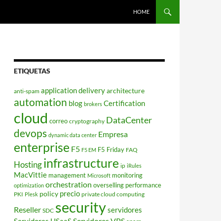
HOME
ETIQUETAS
application delivery
architecture
anti-spam
automation
blog
Certification
brokers
cloud
DataCenter
correo
cryptography
devops
Empresa
dynamic data center
enterprise
F5
F5 Friday
FAQ
F5 EM
infrastructure
Hosting
ip
iRules
MacVittie
management
monitoring
Microsoft
orchestration
overselling
performance
optimization
policy
precio
PKI
private cloud computing
Plesk
security
Reseller
servidores
SDC
Servidores VPS