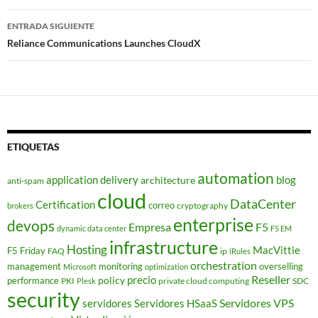
entradas
ENTRADA SIGUIENTE
Reliance Communications Launches CloudX
ETIQUETAS
automation
application delivery
blog
architecture
anti-spam
cloud
DataCenter
Certification
correo
cryptography
brokers
enterprise
devops
Empresa
F5
dynamic data center
F5 EM
infrastructure
Hosting
MacVittie
F5 Friday
FAQ
ip
iRules
orchestration
management
monitoring
overselling
Microsoft
optimization
Reseller
policy
precio
performance
PKI
private cloud computing
SDC
Plesk
security
Servidores VPS
servidores
Servidores HSaaS