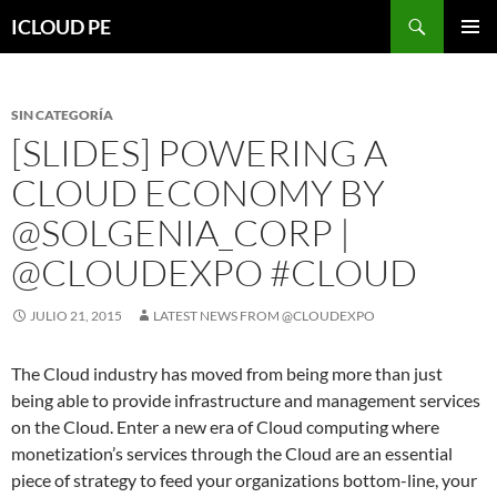
Saltar
Buscar
ICLOUD PE
hacia
MENÚ
el
PRIMAR
contenido
SIN CATEGORÍA
[SLIDES] POWERING A
CLOUD ECONOMY BY
@SOLGENIA_CORP |
@CLOUDEXPO #CLOUD
JULIO 21, 2015
LATEST NEWS FROM @CLOUDEXPO
The Cloud industry has moved from being more than just
being able to provide infrastructure and management services
on the Cloud. Enter a new era of Cloud computing where
monetization’s services through the Cloud are an essential
piece of strategy to feed your organizations bottom-line, your