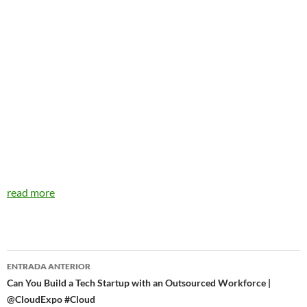
read more
Navegador
ENTRADA ANTERIOR
de
Can You Build a Tech Startup with an Outsourced Workforce |
@CloudExpo #Cloud