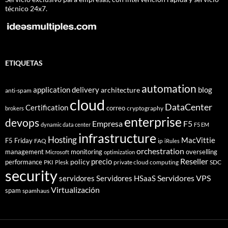
técnico 24x7.
ETIQUETAS
automation
application delivery
blog
architecture
anti-spam
cloud
DataCenter
Certification
correo
cryptography
brokers
enterprise
devops
Empresa
F5
dynamic data center
F5 EM
infrastructure
Hosting
MacVittie
F5 Friday
FAQ
ip
iRules
orchestration
management
monitoring
overselling
Microsoft
optimization
Reseller
policy
precio
performance
PKI
private cloud computing
SDC
Plesk
security
Servidores VPS
servidores
Servidores HSaaS
Virtualización
spam
spamhaus