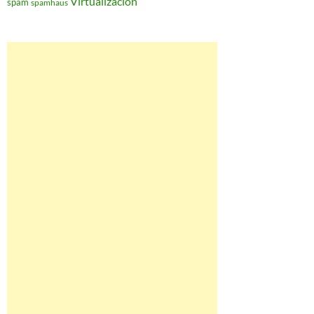
Virtualización
spam
spamhaus