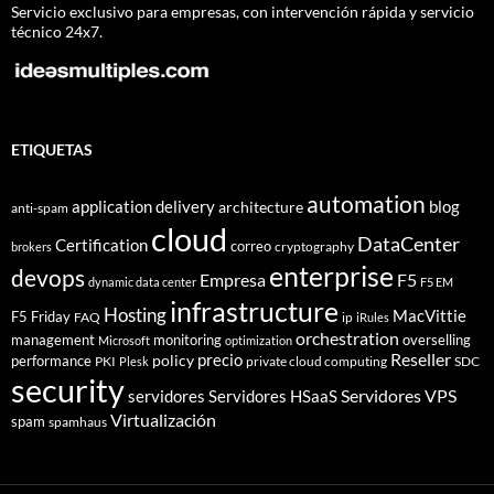
Servicio exclusivo para empresas, con intervención rápida y servicio
técnico 24x7.
ETIQUETAS
automation
application delivery
blog
architecture
anti-spam
cloud
DataCenter
Certification
correo
cryptography
brokers
enterprise
devops
Empresa
F5
dynamic data center
F5 EM
infrastructure
Hosting
MacVittie
F5 Friday
FAQ
ip
iRules
orchestration
management
monitoring
overselling
Microsoft
optimization
Reseller
policy
precio
performance
PKI
private cloud computing
SDC
Plesk
security
Servidores VPS
servidores
Servidores HSaaS
Virtualización
spam
spamhaus