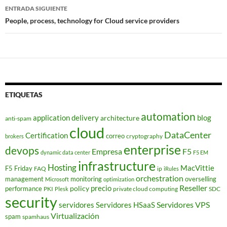
entradas
ENTRADA SIGUIENTE
People, process, technology for Cloud service providers
ETIQUETAS
automation
application delivery
blog
architecture
anti-spam
cloud
DataCenter
Certification
correo
cryptography
brokers
enterprise
devops
Empresa
F5
dynamic data center
F5 EM
infrastructure
Hosting
MacVittie
F5 Friday
FAQ
ip
iRules
orchestration
management
monitoring
overselling
Microsoft
optimization
Reseller
policy
precio
performance
PKI
private cloud computing
SDC
Plesk
security
Servidores VPS
servidores
Servidores HSaaS
Virtualización
spam
spamhaus