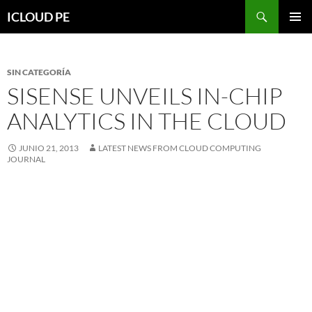
Saltar
Buscar
ICLOUD PE
hacia
MENÚ
el
PRIMAR
contenido
SIN CATEGORÍA
SISENSE UNVEILS IN-CHIP
ANALYTICS IN THE CLOUD
JUNIO 21, 2013
LATEST NEWS FROM CLOUD COMPUTING
JOURNAL