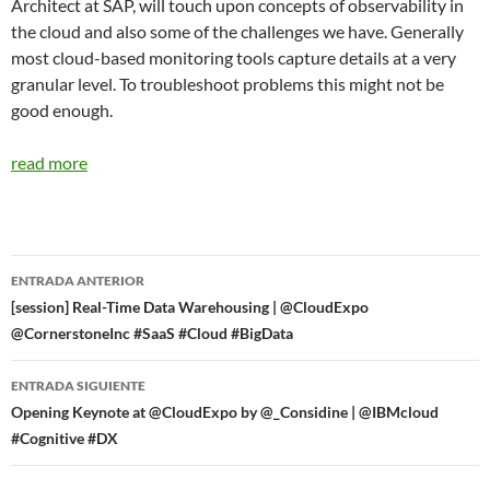
Architect at SAP, will touch upon concepts of observability in
the cloud and also some of the challenges we have. Generally
most cloud-based monitoring tools capture details at a very
granular level. To troubleshoot problems this might not be
good enough.
read more
Navegador
ENTRADA ANTERIOR
de
[session] Real-Time Data Warehousing | @CloudExpo
@CornerstoneInc #SaaS #Cloud #BigData
entradas
ENTRADA SIGUIENTE
Opening Keynote at @CloudExpo by @_Considine | @IBMcloud‏
#Cognitive #DX