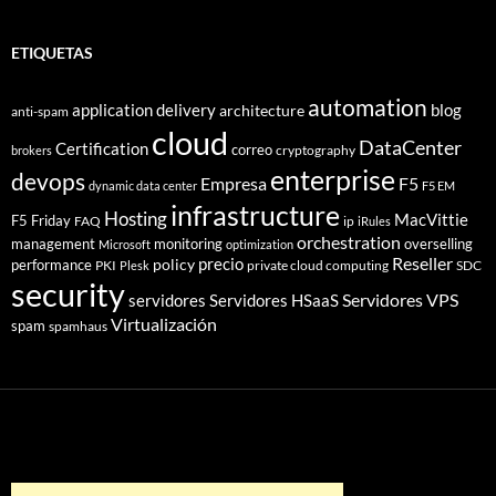
ETIQUETAS
automation
application delivery
blog
architecture
anti-spam
cloud
DataCenter
Certification
correo
cryptography
brokers
enterprise
devops
Empresa
F5
dynamic data center
F5 EM
infrastructure
Hosting
MacVittie
F5 Friday
FAQ
ip
iRules
orchestration
management
monitoring
overselling
Microsoft
optimization
Reseller
policy
precio
performance
PKI
private cloud computing
SDC
Plesk
security
Servidores VPS
servidores
Servidores HSaaS
Virtualización
spam
spamhaus