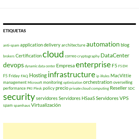
ETIQUETAS
automation
application delivery
blog
architecture
anti-spam
cloud
DataCenter
Certification
correo
cryptography
brokers
enterprise
devops
Empresa
F5
dynamic data center
F5 EM
infrastructure
Hosting
MacVittie
F5 Friday
FAQ
ip
iRules
orchestration
management
monitoring
overselling
Microsoft
optimization
Reseller
policy
precio
performance
PKI
private cloud computing
SDC
Plesk
security
Servidores VPS
servidores
Servidores HSaaS
Virtualización
spam
spamhaus