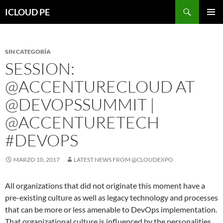
Saltar
Buscar
ICLOUD PE
hacia
MENÚ
el
PRIMAR
contenido
SIN CATEGORÍA
SESSION:
@ACCENTURECLOUD AT
@DEVOPSSUMMIT |
@ACCENTURETECH
#DEVOPS
MARZO 10, 2017
LATEST NEWS FROM @CLOUDEXPO
All organizations that did not originate this moment have a
pre-existing culture as well as legacy technology and processes
that can be more or less amenable to DevOps implementation.
That organizational culture is influenced by the personalities