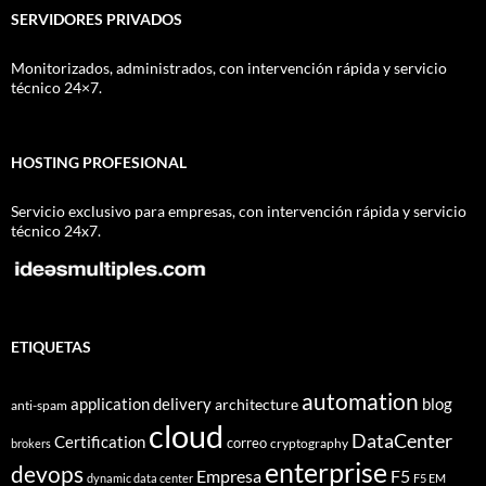
SERVIDORES PRIVADOS
Monitorizados, administrados, con intervención rápida y servicio
técnico 24×7.
HOSTING PROFESIONAL
Servicio exclusivo para empresas, con intervención rápida y servicio
técnico 24x7.
ETIQUETAS
automation
application delivery
blog
architecture
anti-spam
cloud
DataCenter
Certification
correo
cryptography
brokers
enterprise
devops
Empresa
F5
dynamic data center
F5 EM