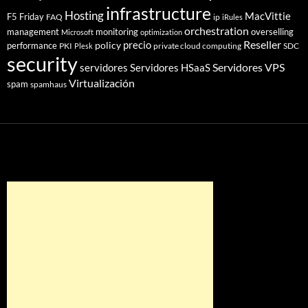
infrastructure
Hosting
MacVittie
F5 Friday
FAQ
ip
iRules
orchestration
management
monitoring
overselling
Microsoft
optimization
Reseller
policy
precio
performance
PKI
private cloud computing
SDC
Plesk
security
Servidores VPS
servidores
Servidores HSaaS
Virtualización
spam
spamhaus