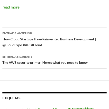
read more
Navegador
ENTRADA ANTERIOR
de
How Cloud Startups Have Reinvented Business Development |
@CloudExpo #API #Cloud
entradas
ENTRADA SIGUIENTE
The AWS security primer: Here’s what you need to know
ETIQUETAS
automation