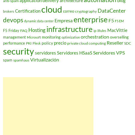
application delivery
blog
architecture
anti-spam
cloud
DataCenter
Certification
correo
cryptography
brokers
enterprise
devops
Empresa
F5
dynamic data center
F5 EM
infrastructure
Hosting
MacVittie
F5 Friday
FAQ
ip
iRules
orchestration
management
monitoring
overselling
Microsoft
optimization
Reseller
policy
precio
performance
PKI
private cloud computing
SDC
Plesk
security
Servidores VPS
servidores
Servidores HSaaS
Virtualización
spam
spamhaus