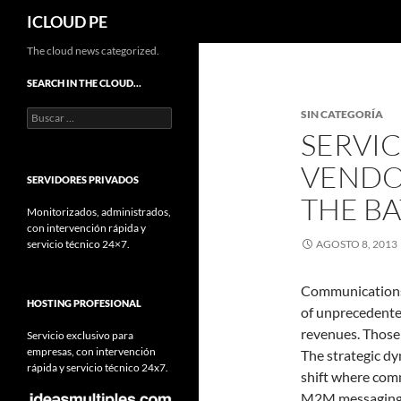
Buscar
ICLOUD PE
Saltar
The cloud news categorized.
hacia
SEARCH IN THE CLOUD…
el
Buscar:
SIN CATEGORÍA
contenido
SERVIC
VENDO
SERVIDORES PRIVADOS
THE BA
Monitorizados, administrados,
con intervención rápida y
servicio técnico 24×7.
AGOSTO 8, 2013
Communications S
HOSTING PROFESIONAL
of unprecedente
revenues. Those 
Servicio exclusivo para
empresas, con intervención
The strategic dy
rápida y servicio técnico 24x7.
shift where comm
M2M messaging, s