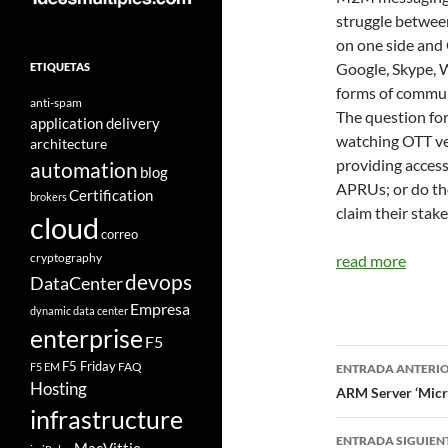
struggle between
on one side and 
Google, Skype, W
ETIQUETAS
forms of commun
anti-spam
The question for
application delivery
watching OTT ve
architecture
providing access
automation
blog
APRUs; or do the
Certification
brokers
claim their stak
cloud
correo
cryptography
read more
devops
DataCenter
Empresa
dynamic data center
enterprise
F5
Navegad
F5 Friday
FAQ
F5 EM
ENTRADA ANTERI
Hosting
de
ARM Server ‘Micro
infrastructure
entradas
ENTRADA SIGUIEN