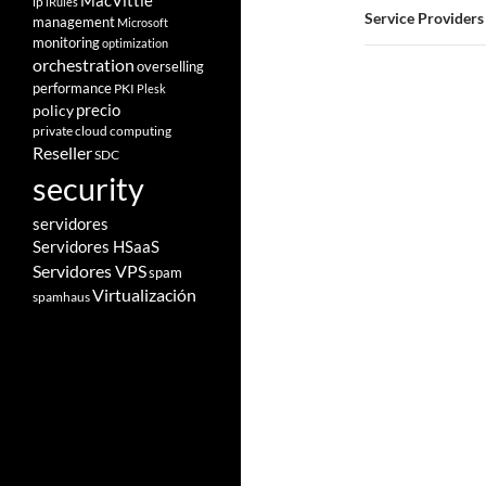
MacVittie
ip
iRules
Service Providers
management
Microsoft
monitoring
optimization
orchestration
overselling
performance
PKI
Plesk
policy
precio
private cloud computing
Reseller
SDC
security
servidores
Servidores HSaaS
Servidores VPS
spam
Virtualización
spamhaus