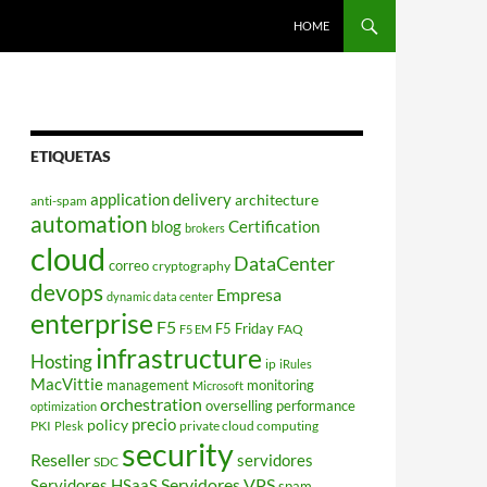
HOME
ETIQUETAS
application delivery
architecture
anti-spam
automation
blog
Certification
brokers
cloud
DataCenter
correo
cryptography
devops
Empresa
dynamic data center
enterprise
F5
F5 Friday
FAQ
F5 EM
infrastructure
Hosting
ip
iRules
MacVittie
management
monitoring
Microsoft
orchestration
overselling
performance
optimization
policy
precio
PKI
private cloud computing
Plesk
security
Reseller
servidores
SDC
Servidores VPS
Servidores HSaaS
spam