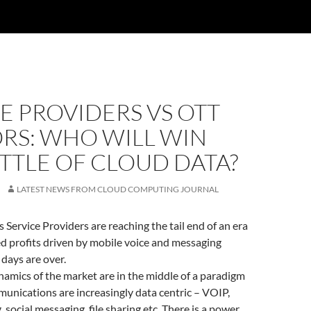
E PROVIDERS VS OTT
RS: WHO WILL WIN
TTLE OF CLOUD DATA?
LATEST NEWS FROM CLOUD COMPUTING JOURNAL
ervice Providers are reaching the tail end of an era
d profits driven by mobile voice and messaging
days are over.
namics of the market are in the middle of a paradigm
unications are increasingly data centric – VOIP,
ocial messaging, file sharing etc. There is a power