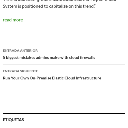
System is positioned to capitalize on this trend.”
read more
Navegador
ENTRADA ANTERIOR
de
5 biggest mistakes admins make with cloud firewalls
entradas
ENTRADA SIGUIENTE
Run Your Own On-Premise Elastic Cloud Infrastructure
ETIQUETAS