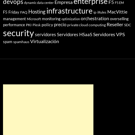
enterprise
devops
Empresa
F5
dynamic data center
F5 EM
infrastructure
Hosting
MacVittie
F5 Friday
FAQ
ip
iRules
orchestration
management
monitoring
overselling
Microsoft
optimization
Reseller
policy
precio
performance
PKI
private cloud computing
SDC
Plesk
security
Servidores VPS
servidores
Servidores HSaaS
Virtualización
spam
spamhaus