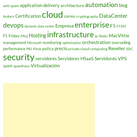
automation
application delivery
blog
architecture
anti-spam
cloud
DataCenter
Certification
correo
cryptography
brokers
enterprise
devops
Empresa
F5
dynamic data center
F5 EM
infrastructure
Hosting
MacVittie
F5 Friday
FAQ
ip
iRules
orchestration
management
monitoring
overselling
Microsoft
optimization
Reseller
policy
precio
performance
PKI
private cloud computing
SDC
Plesk
security
Servidores VPS
servidores
Servidores HSaaS
Virtualización
spam
spamhaus