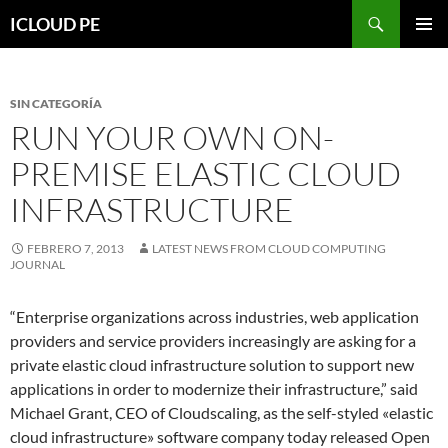
Saltar
Buscar
ICLOUD PE
hacia
MENÚ
el
PRIMAR
contenido
SIN CATEGORÍA
RUN YOUR OWN ON-
PREMISE ELASTIC CLOUD
INFRASTRUCTURE
FEBRERO 7, 2013
LATEST NEWS FROM CLOUD COMPUTING
JOURNAL
“Enterprise organizations across industries, web application
providers and service providers increasingly are asking for a
private elastic cloud infrastructure solution to support new
applications in order to modernize their infrastructure,” said
Michael Grant, CEO of Cloudscaling, as the self-styled «elastic
cloud infrastructure» software company today released Open