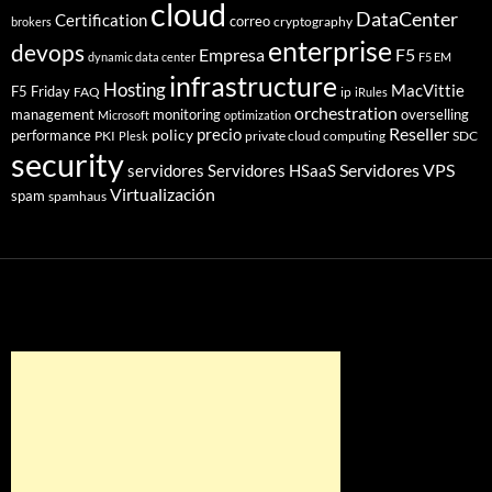
cloud
DataCenter
Certification
correo
cryptography
brokers
enterprise
devops
Empresa
F5
dynamic data center
F5 EM
infrastructure
Hosting
MacVittie
F5 Friday
FAQ
ip
iRules
orchestration
management
monitoring
overselling
Microsoft
optimization
Reseller
policy
precio
performance
PKI
private cloud computing
SDC
Plesk
security
Servidores VPS
servidores
Servidores HSaaS
Virtualización
spam
spamhaus