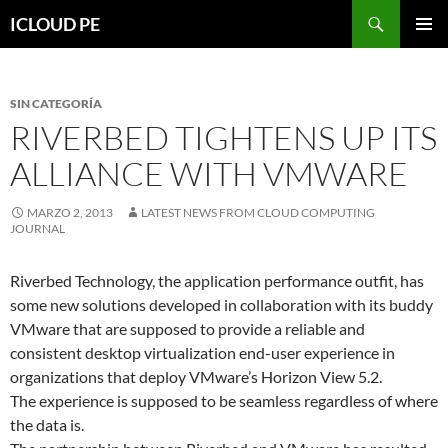
Saltar
Buscar
ICLOUD PE
hacia
MENÚ
el
PRIMAR
contenido
SIN CATEGORÍA
RIVERBED TIGHTENS UP ITS
ALLIANCE WITH VMWARE
MARZO 2, 2013
LATEST NEWS FROM CLOUD COMPUTING
JOURNAL
Riverbed Technology, the application performance outfit, has
some new solutions developed in collaboration with its buddy
VMware that are supposed to provide a reliable and
consistent desktop virtualization end-user experience in
organizations that deploy VMware’s Horizon View 5.2.
The experience is supposed to be seamless regardless of where
the data is.