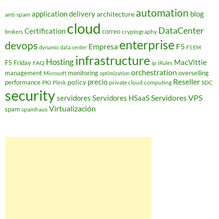
automation
application delivery
blog
architecture
anti-spam
cloud
DataCenter
Certification
correo
cryptography
brokers
enterprise
devops
Empresa
F5
dynamic data center
F5 EM
infrastructure
Hosting
MacVittie
F5 Friday
FAQ
ip
iRules
orchestration
management
monitoring
overselling
Microsoft
optimization
Reseller
policy
precio
performance
PKI
private cloud computing
SDC
Plesk
security
Servidores VPS
servidores
Servidores HSaaS
Virtualización
spam
spamhaus