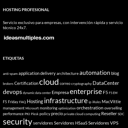
HOSTING PROFESIONAL
Servicio exclusivo para empresas, con intervención rápida y servicio
técnico 24x7.
ETIQUETAS
automation
application delivery
blog
architecture
anti-spam
cloud
DataCenter
Certification
correo
cryptography
brokers
enterprise
devops
Empresa
F5
dynamic data center
F5 EM
infrastructure
Hosting
MacVittie
F5 Friday
FAQ
ip
iRules
orchestration
management
monitoring
overselling
Microsoft
optimization
Reseller
policy
precio
performance
PKI
private cloud computing
SDC
Plesk
security
Servidores VPS
servidores
Servidores HSaaS