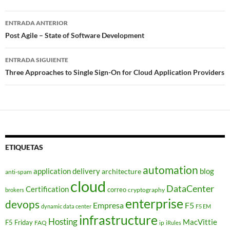
Navegador
ENTRADA ANTERIOR
de
Post Agile – State of Software Development
entradas
ENTRADA SIGUIENTE
Three Approaches to Single Sign-On for Cloud Application Providers
ETIQUETAS
automation
application delivery
blog
architecture
anti-spam
cloud
DataCenter
Certification
correo
cryptography
brokers
enterprise
devops
Empresa
F5
dynamic data center
F5 EM
infrastructure
Hosting
MacVittie
F5 Friday
FAQ
ip
iRules