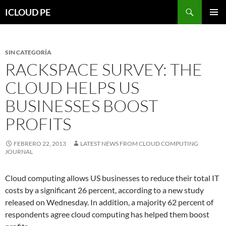
Saltar
Buscar
ICLOUD PE
hacia
MENÚ
el
PRIMAR
contenido
SIN CATEGORÍA
RACKSPACE SURVEY: THE
CLOUD HELPS US
BUSINESSES BOOST
PROFITS
FEBRERO 22, 2013
LATEST NEWS FROM CLOUD COMPUTING
JOURNAL
Cloud computing allows US businesses to reduce their total IT
costs by a significant 26 percent, according to a new study
released on Wednesday. In addition, a majority 62 percent of
respondents agree cloud computing has helped them boost