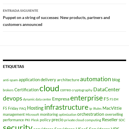
entradas
ENTRADA SIGUIENTE
Puppet on a string of successes: New products, partners and
customers announced
ETIQUETAS
automation
application delivery
blog
architecture
anti-spam
cloud
DataCenter
Certification
correo
cryptography
brokers
enterprise
devops
Empresa
F5
dynamic data center
F5 EM
infrastructure
Hosting
MacVittie
F5 Friday
FAQ
ip
iRules
orchestration
management
monitoring
overselling
Microsoft
optimization
Reseller
policy
precio
performance
PKI
private cloud computing
SDC
Plesk
security
Servidores VPS