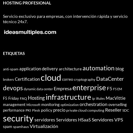
HOSTING PROFESIONAL
Servicio exclusivo para empresas, con intervención rápida y servicio
técnico 24x7.
ETIQUETAS
automation
application delivery
blog
architecture
anti-spam
cloud
DataCenter
Certification
correo
cryptography
brokers
enterprise
devops
Empresa
F5
dynamic data center
F5 EM
infrastructure
Hosting
MacVittie
F5 Friday
FAQ
ip
iRules
orchestration
management
monitoring
overselling
Microsoft
optimization
Reseller
policy
precio
performance
PKI
private cloud computing
SDC
Plesk
security
Servidores VPS
servidores
Servidores HSaaS
Virtualización
spam
spamhaus