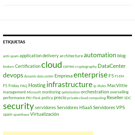
ETIQUETAS
automation
application delivery
blog
architecture
anti-spam
cloud
DataCenter
Certification
correo
cryptography
brokers
enterprise
devops
Empresa
F5
dynamic data center
F5 EM
infrastructure
Hosting
MacVittie
F5 Friday
FAQ
ip
iRules
orchestration
management
monitoring
overselling
Microsoft
optimization
Reseller
policy
precio
performance
PKI
private cloud computing
SDC
Plesk
security
Servidores VPS
servidores
Servidores HSaaS
Virtualización
spam
spamhaus