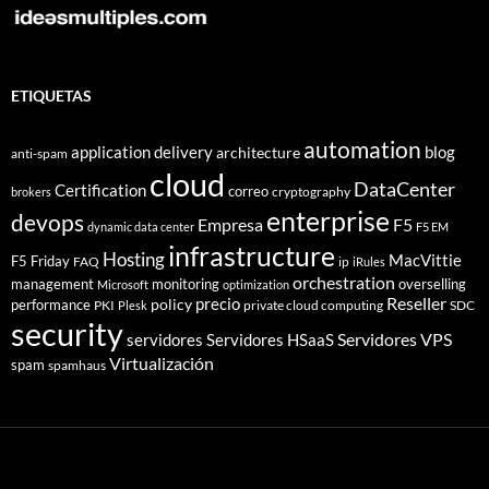
ETIQUETAS
automation
application delivery
blog
architecture
anti-spam
cloud
DataCenter
Certification
correo
cryptography
brokers
enterprise
devops
Empresa
F5
dynamic data center
F5 EM
infrastructure
Hosting
MacVittie
F5 Friday
FAQ
ip
iRules
orchestration
management
monitoring
overselling
Microsoft
optimization
Reseller
policy
precio
performance
PKI
private cloud computing
SDC
Plesk
security
Servidores VPS
servidores
Servidores HSaaS
Virtualización
spam
spamhaus