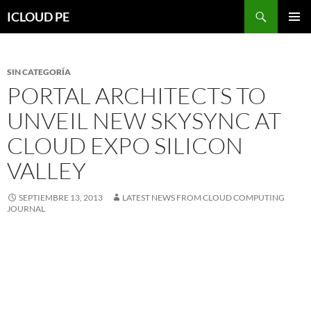
Saltar
Buscar
ICLOUD PE
hacia
MENÚ
el
PRIMAR
contenido
SIN CATEGORÍA
PORTAL ARCHITECTS TO
UNVEIL NEW SKYSYNC AT
CLOUD EXPO SILICON
VALLEY
SEPTIEMBRE 13, 2013
LATEST NEWS FROM CLOUD COMPUTING
JOURNAL