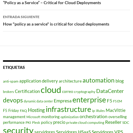
de
“Policy as a Service” – Critical for Cloud Deployments
entradas
ENTRADA SIGUIENTE
How "policy as a service" is critical for cloud deployments
ETIQUETAS
automation
application delivery
blog
architecture
anti-spam
cloud
DataCenter
Certification
correo
cryptography
brokers
enterprise
devops
Empresa
F5
dynamic data center
F5 EM
infrastructure
Hosting
MacVittie
F5 Friday
FAQ
ip
iRules
orchestration
management
monitoring
overselling
Microsoft
optimization
Reseller
policy
precio
performance
PKI
private cloud computing
SDC
Plesk
security
Servidores VPS
servidores
Servidores HSaaS