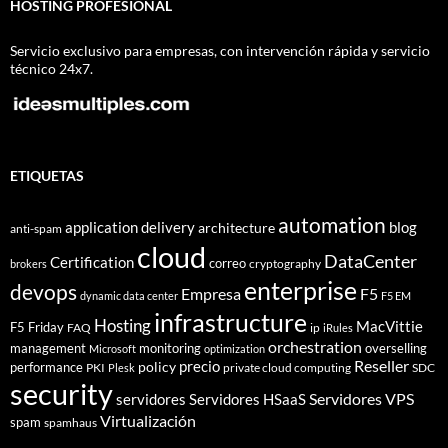
HOSTING PROFESIONAL
Servicio exclusivo para empresas, con intervención rápida y servicio
técnico 24x7.
ETIQUETAS
automation
application delivery
blog
architecture
anti-spam
cloud
DataCenter
Certification
correo
cryptography
brokers
enterprise
devops
Empresa
F5
dynamic data center
F5 EM
infrastructure
Hosting
MacVittie
F5 Friday
FAQ
ip
iRules
orchestration
management
monitoring
overselling
Microsoft
optimization
Reseller
policy
precio
performance
PKI
private cloud computing
SDC
Plesk
security
Servidores VPS
servidores
Servidores HSaaS
Virtualización
spam
spamhaus