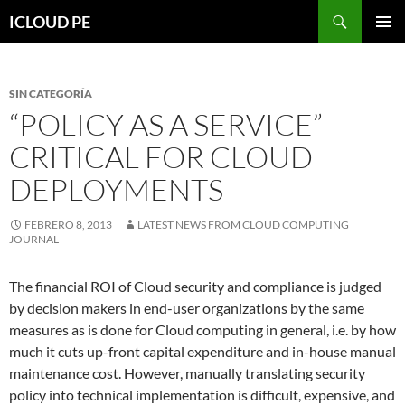
Saltar
Buscar
ICLOUD PE
hacia
MENÚ
el
PRIMAR
contenido
SIN CATEGORÍA
“POLICY AS A SERVICE” –
CRITICAL FOR CLOUD
DEPLOYMENTS
FEBRERO 8, 2013
LATEST NEWS FROM CLOUD COMPUTING
JOURNAL
The financial ROI of Cloud security and compliance is judged
by decision makers in end-user organizations by the same
measures as is done for Cloud computing in general, i.e. by how
much it cuts up-front capital expenditure and in-house manual
maintenance cost. However, manually translating security
policy into technical implementation is difficult, expensive, and