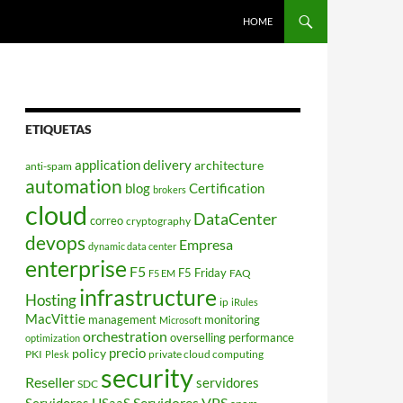
HOME
ETIQUETAS
application delivery
architecture
anti-spam
automation
blog
Certification
brokers
cloud
DataCenter
correo
cryptography
devops
Empresa
dynamic data center
enterprise
F5
F5 Friday
FAQ
F5 EM
infrastructure
Hosting
ip
iRules
MacVittie
management
monitoring
Microsoft
orchestration
overselling
performance
optimization
policy
precio
PKI
private cloud computing
Plesk
security
Reseller
servidores
SDC
Servidores VPS