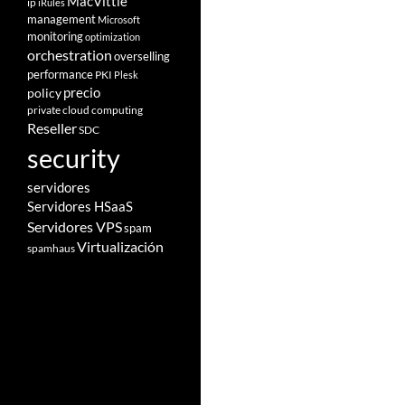
MacVittie
ip
iRules
management
Microsoft
monitoring
optimization
orchestration
overselling
performance
PKI
Plesk
policy
precio
private cloud computing
Reseller
SDC
security
servidores
Servidores HSaaS
Servidores VPS
spam
Virtualización
spamhaus