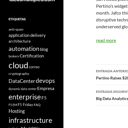
Pertino’s widgetr
month. Jafco thi
disruptive techn
ETIQUETAS
underserved glo
anti-spam
application delivery
read more
architecture
automation
blog
Certification
brokers
cloud
Navegad
correo
ENTRADA ANTERI
cryptography
de
Pertino Raises $2
devops
DataCenter
entradas
Empresa
dynamic data center
ENTRADA SIGUIEN
enterprise
F5
Big Data Analytics
F5 Friday
FAQ
F5 EM
Hosting
infrastructure