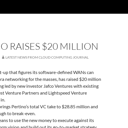
O RAISES $20 MILLION
LATEST NEWS FROM CLOUD COMPUTING JOURNAL
rt-up that figures its software-defined WANs can
ra networking for the masses, has raised $20 million
ing led by new investor Jafco Ventures with existing
st Venture Partners and Lightspeed Venture
in.
ings Pertino’s total VC take to $28.85 million and
ugh to break-even.
ns to use the new money to execute against its
rm vision and build out its go-to-market strategy.