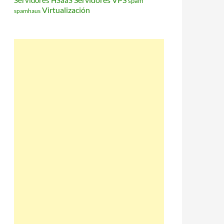
Servidores HSaaS
spam
Virtualización
spamhaus