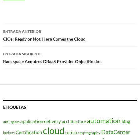
Navegador
ENTRADA ANTERIOR
de
CIOs: Ready or Not, Here Comes the Cloud
entradas
ENTRADA SIGUIENTE
Rackspace Acquires DBaaS Provider ObjectRocket
ETIQUETAS
automation
application delivery
blog
architecture
anti-spam
cloud
DataCenter
Certification
correo
cryptography
brokers