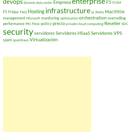
enterprise
devops
Empresa
F5
dynamic data center
F5 EM
infrastructure
Hosting
MacVittie
F5 Friday
FAQ
ip
iRules
orchestration
management
monitoring
overselling
Microsoft
optimization
Reseller
policy
precio
performance
PKI
private cloud computing
SDC
Plesk
security
Servidores VPS
servidores
Servidores HSaaS
Virtualización
spam
spamhaus