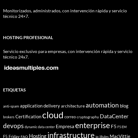
Monitorizados, administrados, con intervención rápida y servicio
técnico 24×7.
HOSTING PROFESIONAL
Servicio exclusivo para empresas, con intervención rápida y servicio
técnico 24x7.
ETIQUETAS
automation
application delivery
blog
architecture
anti-spam
cloud
DataCenter
Certification
correo
cryptography
brokers
enterprise
devops
Empresa
F5
dynamic data center
F5 EM
infrastructure
Hosting
MacVittie
F5 Friday
FAQ
ip
iRules