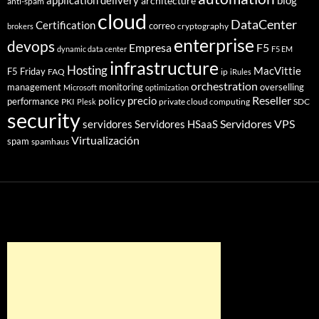
application delivery
blog
architecture
anti-spam
cloud
DataCenter
Certification
correo
cryptography
brokers
enterprise
devops
Empresa
F5
dynamic data center
F5 EM
infrastructure
Hosting
MacVittie
F5 Friday
FAQ
ip
iRules
orchestration
management
monitoring
overselling
Microsoft
optimization
Reseller
policy
precio
performance
PKI
private cloud computing
SDC
Plesk
security
Servidores VPS
servidores
Servidores HSaaS
Virtualización
spam
spamhaus