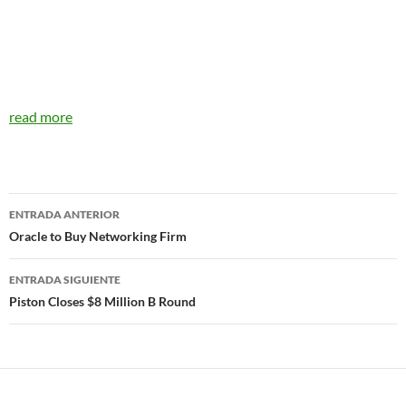
read more
Navegador
ENTRADA ANTERIOR
de
Oracle to Buy Networking Firm
entradas
ENTRADA SIGUIENTE
Piston Closes $8 Million B Round