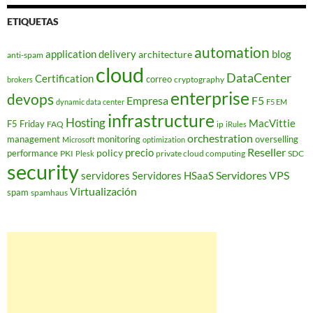
ETIQUETAS
automation
application delivery
blog
architecture
anti-spam
cloud
DataCenter
Certification
correo
cryptography
brokers
enterprise
devops
Empresa
F5
dynamic data center
F5 EM
infrastructure
Hosting
MacVittie
F5 Friday
FAQ
ip
iRules
orchestration
management
monitoring
overselling
Microsoft
optimization
Reseller
policy
precio
performance
PKI
private cloud computing
SDC
Plesk
security
Servidores VPS
servidores
Servidores HSaaS
Virtualización
spam
spamhaus