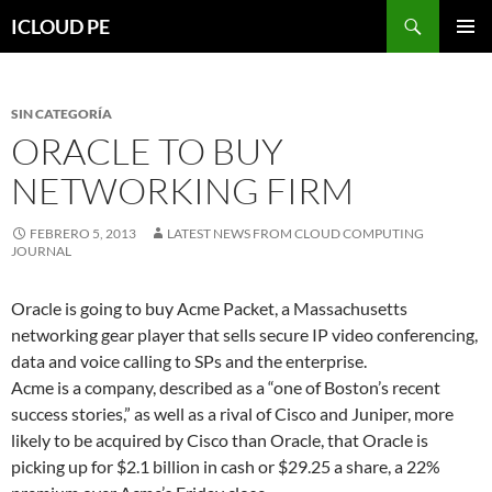
Saltar
Buscar
ICLOUD PE
hacia
MENÚ
el
PRIMAR
contenido
SIN CATEGORÍA
ORACLE TO BUY
NETWORKING FIRM
FEBRERO 5, 2013
LATEST NEWS FROM CLOUD COMPUTING
JOURNAL
Oracle is going to buy Acme Packet, a Massachusetts
networking gear player that sells secure IP video conferencing,
data and voice calling to SPs and the enterprise.
Acme is a company, described as a “one of Boston’s recent
success stories,” as well as a rival of Cisco and Juniper, more
likely to be acquired by Cisco than Oracle, that Oracle is
picking up for $2.1 billion in cash or $29.25 a share, a 22%