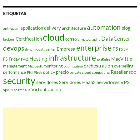
ETIQUETAS
automation
application delivery
blog
architecture
anti-spam
cloud
DataCenter
Certification
correo
cryptography
brokers
enterprise
devops
Empresa
F5
dynamic data center
F5 EM
infrastructure
Hosting
MacVittie
F5 Friday
FAQ
ip
iRules
orchestration
management
monitoring
overselling
Microsoft
optimization
Reseller
policy
precio
performance
PKI
private cloud computing
SDC
Plesk
security
Servidores VPS
servidores
Servidores HSaaS
Virtualización
spam
spamhaus