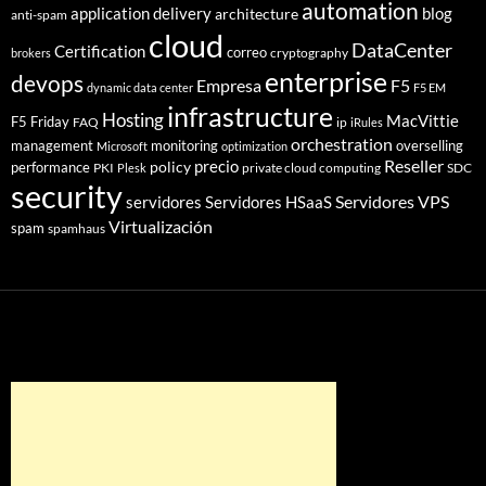
automation
application delivery
blog
architecture
anti-spam
cloud
DataCenter
Certification
correo
cryptography
brokers
enterprise
devops
Empresa
F5
dynamic data center
F5 EM
infrastructure
Hosting
MacVittie
F5 Friday
FAQ
ip
iRules
orchestration
management
monitoring
overselling
Microsoft
optimization
Reseller
policy
precio
performance
PKI
private cloud computing
SDC
Plesk
security
Servidores VPS
servidores
Servidores HSaaS
Virtualización
spam
spamhaus