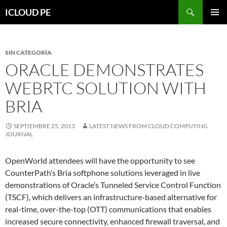
Saltar
Buscar
ICLOUD PE
hacia
MENÚ
el
PRIMAR
contenido
SIN CATEGORÍA
ORACLE DEMONSTRATES
WEBRTC SOLUTION WITH
BRIA
SEPTIEMBRE 25, 2013
LATEST NEWS FROM CLOUD COMPUTING
JOURNAL
OpenWorld attendees will have the opportunity to see
CounterPath’s Bria softphone solutions leveraged in live
demonstrations of Oracle’s Tunneled Service Control Function
(TSCF), which delivers an infrastructure-based alternative for
real-time, over-the-top (OTT) communications that enables
increased secure connectivity, enhanced firewall traversal, and