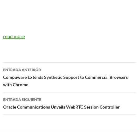
read more
Navegador
ENTRADA ANTERIOR
de
Compuware Extends Synthetic Support to Commercial Browsers
with Chrome
entradas
ENTRADA SIGUIENTE
Oracle Communications Unveils WebRTC Session Controller