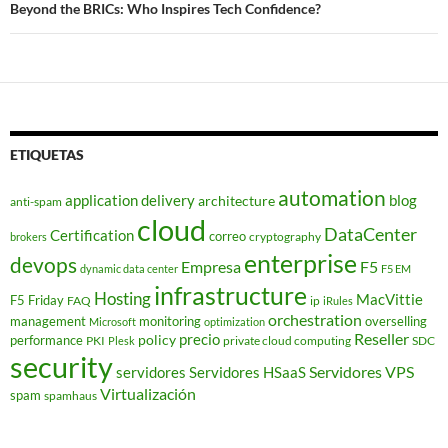
Beyond the BRICs: Who Inspires Tech Confidence?
ETIQUETAS
automation
application delivery
blog
architecture
anti-spam
cloud
DataCenter
Certification
correo
cryptography
brokers
enterprise
devops
Empresa
F5
dynamic data center
F5 EM
infrastructure
Hosting
MacVittie
F5 Friday
FAQ
ip
iRules
orchestration
management
monitoring
overselling
Microsoft
optimization
Reseller
policy
precio
performance
PKI
private cloud computing
SDC
Plesk
security
Servidores VPS
servidores
Servidores HSaaS
Virtualización
spam
spamhaus