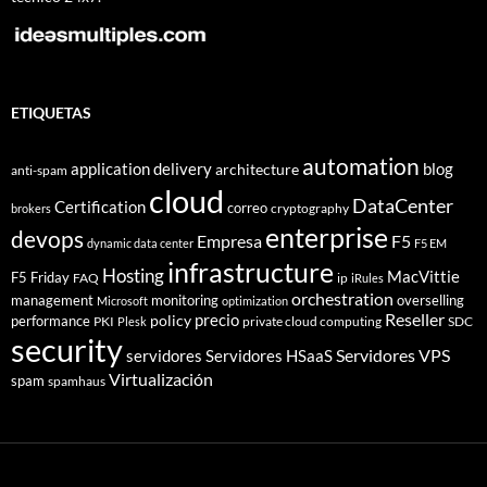
ETIQUETAS
automation
application delivery
blog
architecture
anti-spam
cloud
DataCenter
Certification
correo
cryptography
brokers
enterprise
devops
Empresa
F5
dynamic data center
F5 EM
infrastructure
Hosting
MacVittie
F5 Friday
FAQ
ip
iRules
orchestration
management
monitoring
overselling
Microsoft
optimization
Reseller
policy
precio
performance
PKI
private cloud computing
SDC
Plesk
security
Servidores VPS
servidores
Servidores HSaaS
Virtualización
spam
spamhaus