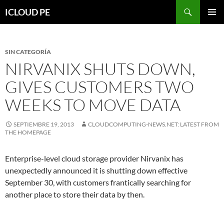
Saltar
Buscar
ICLOUD PE
hacia
MENÚ
el
PRIMAR
contenido
SIN CATEGORÍA
NIRVANIX SHUTS DOWN,
GIVES CUSTOMERS TWO
WEEKS TO MOVE DATA
SEPTIEMBRE 19, 2013
CLOUDCOMPUTING-NEWS.NET: LATEST FROM
THE HOMEPAGE
Enterprise-level cloud storage provider Nirvanix has
unexpectedly announced it is shutting down effective
September 30, with customers frantically searching for
another place to store their data by then.