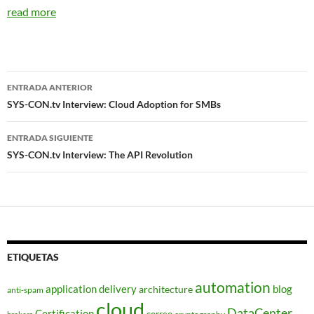
read more
Navegador
ENTRADA ANTERIOR
de
SYS-CON.tv Interview: Cloud Adoption for SMBs
entradas
ENTRADA SIGUIENTE
SYS-CON.tv Interview: The API Revolution
ETIQUETAS
automation
application delivery
blog
architecture
anti-spam
cloud
DataCenter
Certification