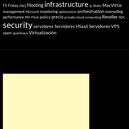
infrastructure
Hosting
MacVittie
F5 Friday
FAQ
ip
iRules
orchestration
management
monitoring
overselling
Microsoft
optimization
Reseller
policy
precio
performance
PKI
private cloud computing
SDC
Plesk
security
Servidores VPS
servidores
Servidores HSaaS
Virtualización
spam
spamhaus