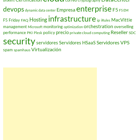
correo
cryptography
brokers
enterprise
devops
Empresa
F5
dynamic data center
F5 EM
infrastructure
Hosting
MacVittie
F5 Friday
FAQ
ip
iRules
orchestration
management
monitoring
overselling
Microsoft
optimization
Reseller
policy
precio
performance
PKI
private cloud computing
SDC
Plesk
security
Servidores VPS
servidores
Servidores HSaaS
Virtualización
spam
spamhaus