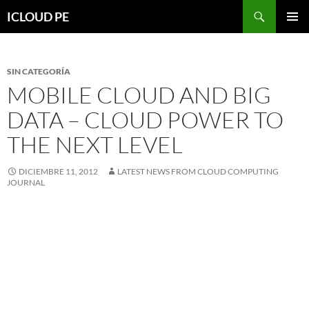
Saltar
Buscar
ICLOUD PE
hacia
MENÚ
el
PRIMAR
contenido
SIN CATEGORÍA
MOBILE CLOUD AND BIG
DATA – CLOUD POWER TO
THE NEXT LEVEL
DICIEMBRE 11, 2012
LATEST NEWS FROM CLOUD COMPUTING
JOURNAL