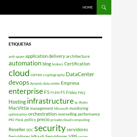
HOME
ETIQUETAS
application delivery
architecture
anti-spam
automation
blog
Certification
brokers
cloud
DataCenter
correo
cryptography
devops
Empresa
dynamic data center
enterprise
F5
F5 Friday
FAQ
F5 EM
infrastructure
Hosting
ip
iRules
MacVittie
management
monitoring
Microsoft
orchestration
overselling
performance
optimization
policy
precio
PKI
private cloud computing
Plesk
security
Reseller
servidores
SDC
Servidores VPS
Servidores HSaaS
spam