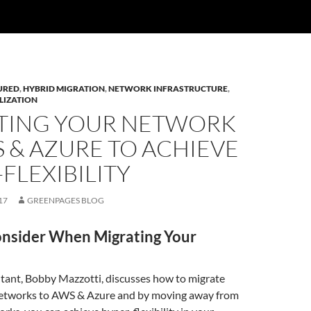
URED
,
HYBRID MIGRATION
,
NETWORK INFRASTRUCTURE
,
LIZATION
TING YOUR NETWORK
 & AZURE TO ACHIEVE
FLEXIBILITY
17
GREENPAGES BLOG
nsider When Migrating Your
ant, Bobby Mazzotti, discusses how to migrate
etworks to AWS & Azure and by moving away from