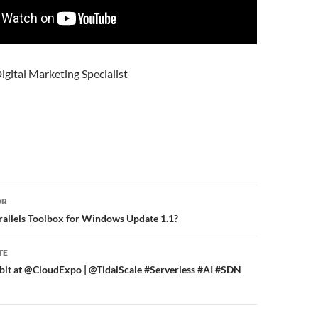
igital Marketing Specialist
or
OR
rallels Toolbox for Windows Update 1.1?
TE
ibit at @CloudExpo | @TidalScale #Serverless #AI #SDN