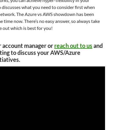
orks, you can achieve hyper-flexibility in your
 discusses what you need to consider first when
 network. The Azure vs AWS showdown has been
e time now. There’s no easy answer, so always take
e out which is best for you!
r account manager or
reach out to us
and
ting to discuss your AWS/Azure
tiatives.