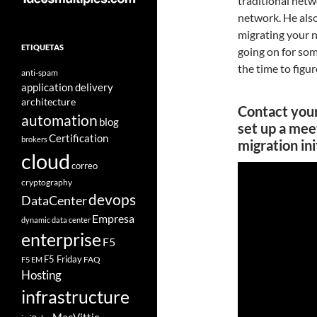
traditional netw
network. He also
migrating your
ETIQUETAS
going on for som
the time to figur
anti-spam
application delivery
architecture
Contact you
automation
blog
set up a mee
Certification
brokers
migration ini
cloud
correo
cryptography
devops
DataCenter
Empresa
dynamic data center
enterprise
F5
F5 Friday
FAQ
F5 EM
Hosting
infrastructure