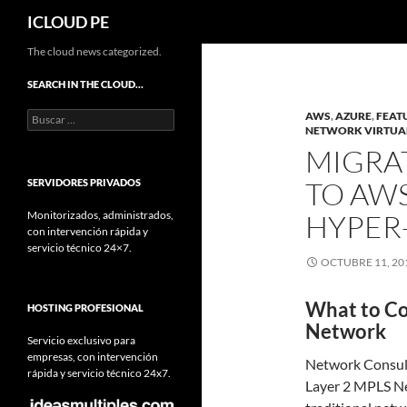
Buscar
ICLOUD PE
Saltar
The cloud news categorized.
hacia
SEARCH IN THE CLOUD…
el
Buscar:
AWS
,
AZURE
,
FEAT
contenido
NETWORK VIRTUA
MIGRA
TO AWS
SERVIDORES PRIVADOS
Monitorizados, administrados,
HYPER-
con intervención rápida y
servicio técnico 24×7.
OCTUBRE 11, 20
What to Co
HOSTING PROFESIONAL
Network
Servicio exclusivo para
empresas, con intervención
Network Consult
rápida y servicio técnico 24x7.
Layer 2 MPLS N