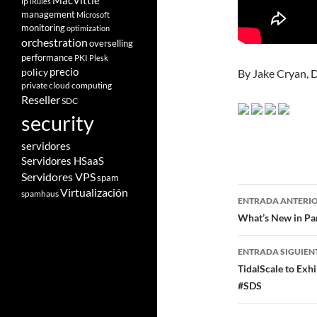
MacVittie
ip
iRules
management
Microsoft
monitoring
optimization
orchestration
overselling
performance
PKI
Plesk
policy
precio
By Jake Cryan, D
private cloud computing
Reseller
SDC
security
servidores
Servidores HSaaS
Servidores VPS
spam
Navegad
Virtualización
spamhaus
ENTRADA ANTERI
de
What’s New in Pa
entradas
ENTRADA SIGUIEN
TidalScale to Exh
#SDS