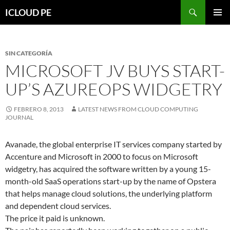
Saltar
Buscar
ICLOUD PE
hacia
MENÚ
el
PRIMAR
contenido
SIN CATEGORÍA
MICROSOFT JV BUYS START-
UP’S AZUREOPS WIDGETRY
FEBRERO 8, 2013
LATEST NEWS FROM CLOUD COMPUTING
JOURNAL
Avanade, the global enterprise IT services company started by
Accenture and Microsoft in 2000 to focus on Microsoft
widgetry, has acquired the software written by a young 15-
month-old SaaS operations start-up by the name of Opstera
that helps manage cloud solutions, the underlying platform
and dependent cloud services.
The price it paid is unknown.