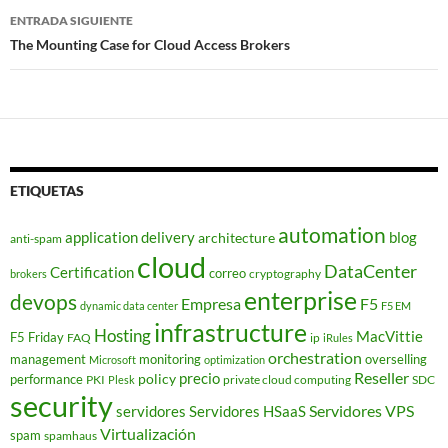
entradas
ENTRADA SIGUIENTE
The Mounting Case for Cloud Access Brokers
ETIQUETAS
automation
application delivery
blog
architecture
anti-spam
cloud
DataCenter
Certification
correo
cryptography
brokers
enterprise
devops
Empresa
F5
dynamic data center
F5 EM
infrastructure
Hosting
MacVittie
F5 Friday
FAQ
ip
iRules
orchestration
management
monitoring
overselling
Microsoft
optimization
Reseller
policy
precio
performance
PKI
private cloud computing
SDC
Plesk
security
Servidores VPS
servidores
Servidores HSaaS
Virtualización
spam
spamhaus