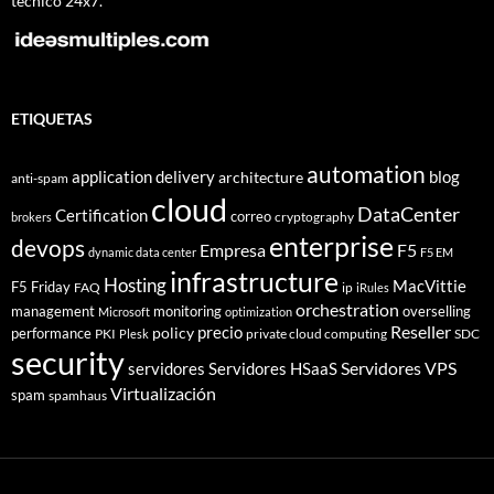
técnico 24x7.
ETIQUETAS
automation
application delivery
blog
architecture
anti-spam
cloud
DataCenter
Certification
correo
cryptography
brokers
enterprise
devops
Empresa
F5
dynamic data center
F5 EM
infrastructure
Hosting
MacVittie
F5 Friday
FAQ
ip
iRules
orchestration
management
monitoring
overselling
Microsoft
optimization
Reseller
policy
precio
performance
PKI
private cloud computing
SDC
Plesk
security
Servidores VPS
servidores
Servidores HSaaS
Virtualización
spam
spamhaus