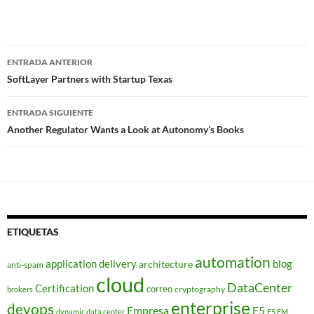
Navegador
ENTRADA ANTERIOR
de
SoftLayer Partners with Startup Texas
entradas
ENTRADA SIGUIENTE
Another Regulator Wants a Look at Autonomy’s Books
ETIQUETAS
automation
application delivery
blog
architecture
anti-spam
cloud
DataCenter
Certification
correo
cryptography
brokers
enterprise
devops
Empresa
F5
dynamic data center
F5 EM