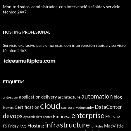
Monitorizados, administrados, con intervención rápida y servicio
técnico 24×7.
HOSTING PROFESIONAL
Servicio exclusivo para empresas, con intervención rápida y servicio
técnico 24x7.
ETIQUETAS
automation
application delivery
blog
architecture
anti-spam
cloud
DataCenter
Certification
correo
cryptography
brokers
enterprise
devops
Empresa
F5
dynamic data center
F5 EM
infrastructure
Hosting
MacVittie
F5 Friday
FAQ
ip
iRules