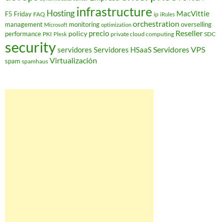
infrastructure
Hosting
MacVittie
F5 Friday
FAQ
ip
iRules
orchestration
management
monitoring
overselling
Microsoft
optimization
Reseller
policy
precio
performance
PKI
private cloud computing
SDC
Plesk
security
Servidores VPS
servidores
Servidores HSaaS
Virtualización
spam
spamhaus