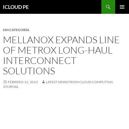
Saltar
Buscar
ICLOUD PE
hacia
MENÚ
el
PRIMAR
contenido
SIN CATEGORÍA
MELLANOX EXPANDS LINE
OF METROX LONG-HAUL
INTERCONNECT
SOLUTIONS
FEBRERO 12, 2013
LATEST NEWS FROM CLOUD COMPUTING
JOURNAL