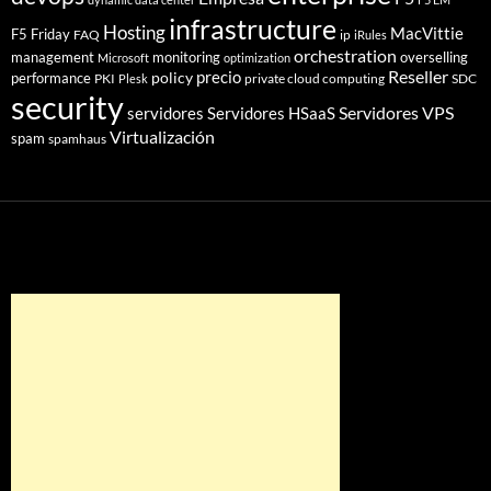
infrastructure
Hosting
MacVittie
F5 Friday
FAQ
ip
iRules
orchestration
management
monitoring
overselling
Microsoft
optimization
Reseller
policy
precio
performance
PKI
private cloud computing
SDC
Plesk
security
Servidores VPS
servidores
Servidores HSaaS
Virtualización
spam
spamhaus