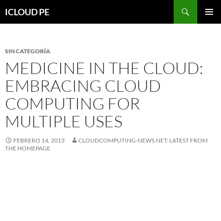
Saltar
Buscar
ICLOUD PE
hacia
MENÚ
el
PRIMAR
contenido
SIN CATEGORÍA
MEDICINE IN THE CLOUD:
EMBRACING CLOUD
COMPUTING FOR
MULTIPLE USES
FEBRERO 14, 2013
CLOUDCOMPUTING-NEWS.NET: LATEST FROM
THE HOMEPAGE