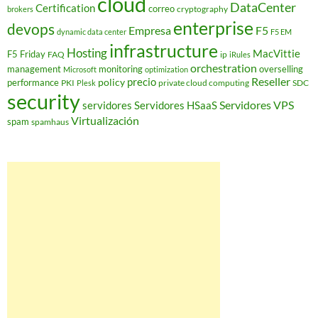
cloud
DataCenter
Certification
correo
cryptography
brokers
enterprise
devops
Empresa
F5
dynamic data center
F5 EM
infrastructure
Hosting
MacVittie
F5 Friday
FAQ
ip
iRules
orchestration
management
monitoring
overselling
Microsoft
optimization
Reseller
policy
precio
performance
PKI
private cloud computing
SDC
Plesk
security
Servidores VPS
servidores
Servidores HSaaS
Virtualización
spam
spamhaus