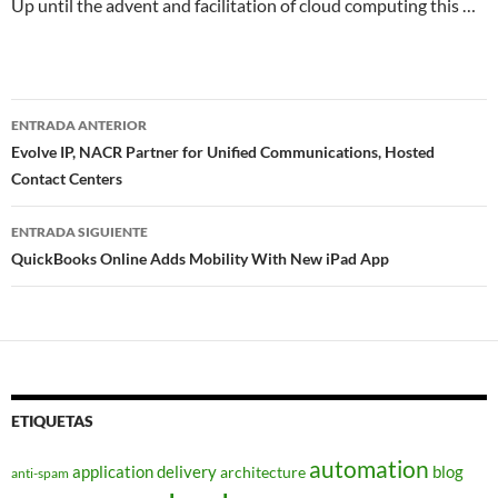
Up until the advent and facilitation of cloud computing this …
Navegador
ENTRADA ANTERIOR
de
Evolve IP, NACR Partner for Unified Communications, Hosted
Contact Centers
entradas
ENTRADA SIGUIENTE
QuickBooks Online Adds Mobility With New iPad App
ETIQUETAS
automation
application delivery
blog
architecture
anti-spam