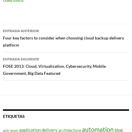
Navegador
ENTRADA ANTERIOR
de
Four key factors to consider when choosing cloud backup delivery
platform
entradas
ENTRADA SIGUIENTE
FOSE 2013: Cloud, Virtualization, Cybersecurity, Mobile
Government, Big Data Featured
ETIQUETAS
automation
application delivery
blog
architecture
anti-spam