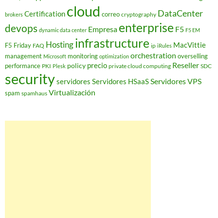
cloud
DataCenter
Certification
correo
cryptography
brokers
enterprise
devops
Empresa
F5
dynamic data center
F5 EM
infrastructure
Hosting
MacVittie
F5 Friday
FAQ
ip
iRules
orchestration
management
monitoring
overselling
Microsoft
optimization
Reseller
policy
precio
performance
PKI
private cloud computing
SDC
Plesk
security
Servidores VPS
servidores
Servidores HSaaS
Virtualización
spam
spamhaus