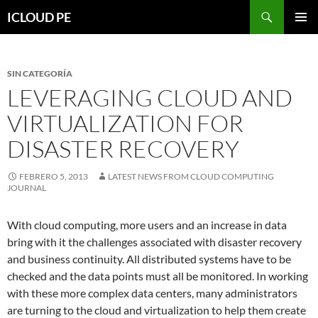
Saltar
Buscar
ICLOUD PE
hacia
MENÚ
el
PRIMAR
contenido
SIN CATEGORÍA
LEVERAGING CLOUD AND
VIRTUALIZATION FOR
DISASTER RECOVERY
FEBRERO 5, 2013
LATEST NEWS FROM CLOUD COMPUTING
JOURNAL
With cloud computing, more users and an increase in data
bring with it the challenges associated with disaster recovery
and business continuity. All distributed systems have to be
checked and the data points must all be monitored. In working
with these more complex data centers, many administrators
are turning to the cloud and virtualization to help them create