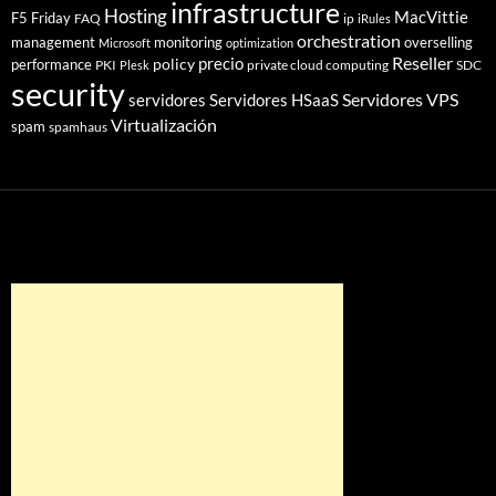
infrastructure
Hosting
MacVittie
F5 Friday
FAQ
ip
iRules
orchestration
management
monitoring
overselling
Microsoft
optimization
Reseller
policy
precio
performance
PKI
private cloud computing
SDC
Plesk
security
Servidores VPS
servidores
Servidores HSaaS
Virtualización
spam
spamhaus