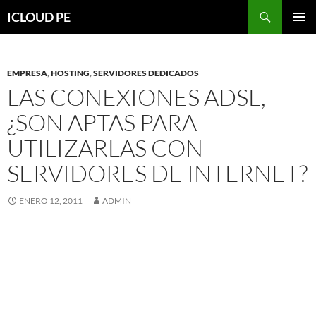
Saltar
Buscar
ICLOUD PE
hacia
MENÚ
el
PRIMAR
contenido
EMPRESA
,
HOSTING
,
SERVIDORES DEDICADOS
LAS CONEXIONES ADSL,
¿SON APTAS PARA
UTILIZARLAS CON
SERVIDORES DE INTERNET?
ENERO 12, 2011
ADMIN