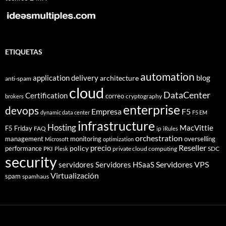
ETIQUETAS
automation
application delivery
blog
architecture
anti-spam
cloud
DataCenter
Certification
correo
cryptography
brokers
enterprise
devops
Empresa
F5
dynamic data center
F5 EM
infrastructure
Hosting
MacVittie
F5 Friday
FAQ
ip
iRules
orchestration
management
monitoring
overselling
Microsoft
optimization
Reseller
policy
precio
performance
PKI
private cloud computing
SDC
Plesk
security
Servidores VPS
servidores
Servidores HSaaS
Virtualización
spam
spamhaus