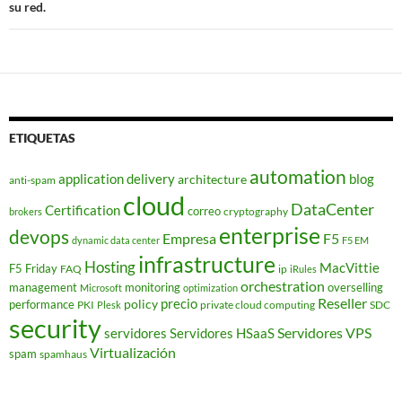
su red.
ETIQUETAS
automation
application delivery
blog
architecture
anti-spam
cloud
DataCenter
Certification
correo
cryptography
brokers
enterprise
devops
Empresa
F5
dynamic data center
F5 EM
infrastructure
Hosting
MacVittie
F5 Friday
FAQ
ip
iRules
orchestration
management
monitoring
overselling
Microsoft
optimization
Reseller
policy
precio
performance
PKI
private cloud computing
SDC
Plesk
security
Servidores VPS
servidores
Servidores HSaaS
Virtualización
spam
spamhaus