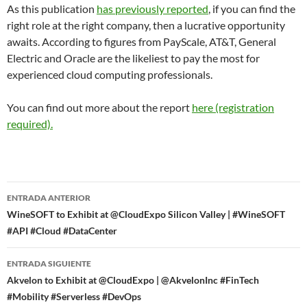
As this publication
has previously reported
, if you can find the
right role at the right company, then a lucrative opportunity
awaits. According to figures from PayScale, AT&T, General
Electric and Oracle are the likeliest to pay the most for
experienced cloud computing professionals.
You can find out more about the report
here (registration
required).
Navegador
ENTRADA ANTERIOR
de
WineSOFT to Exhibit at @CloudExpo Silicon Valley | #WineSOFT
#API #Cloud #DataCenter
entradas
ENTRADA SIGUIENTE
Akvelon to Exhibit at @CloudExpo | @AkvelonInc #FinTech
#Mobility #Serverless #DevOps