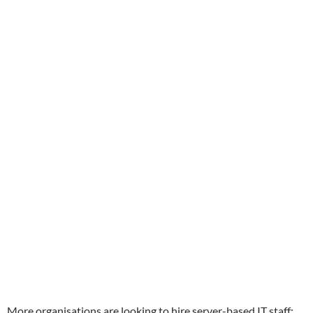
More organisations are looking to hire server-based IT staff;