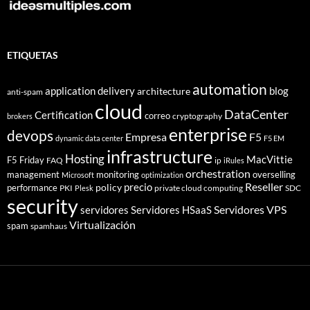
ETIQUETAS
automation
application delivery
blog
architecture
anti-spam
cloud
DataCenter
Certification
correo
cryptography
brokers
enterprise
devops
Empresa
F5
dynamic data center
F5 EM
infrastructure
Hosting
MacVittie
F5 Friday
FAQ
ip
iRules
orchestration
management
monitoring
overselling
Microsoft
optimization
Reseller
policy
precio
performance
PKI
private cloud computing
SDC
Plesk
security
Servidores VPS
servidores
Servidores HSaaS
Virtualización
spam
spamhaus