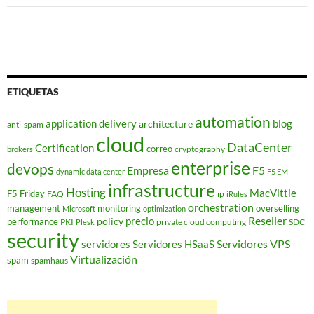
ETIQUETAS
automation
application delivery
blog
architecture
anti-spam
cloud
DataCenter
Certification
correo
cryptography
brokers
enterprise
devops
Empresa
F5
dynamic data center
F5 EM
infrastructure
Hosting
MacVittie
F5 Friday
FAQ
ip
iRules
orchestration
management
monitoring
overselling
Microsoft
optimization
Reseller
policy
precio
performance
PKI
private cloud computing
SDC
Plesk
security
Servidores VPS
servidores
Servidores HSaaS
Virtualización
spam
spamhaus