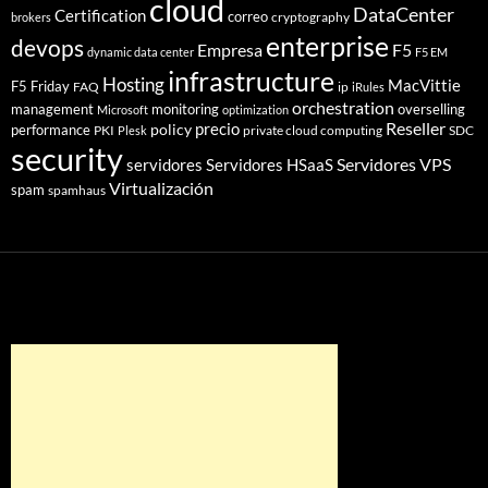
cloud
DataCenter
Certification
correo
cryptography
brokers
enterprise
devops
Empresa
F5
dynamic data center
F5 EM
infrastructure
Hosting
MacVittie
F5 Friday
FAQ
ip
iRules
orchestration
management
monitoring
overselling
Microsoft
optimization
Reseller
policy
precio
performance
PKI
private cloud computing
SDC
Plesk
security
Servidores VPS
servidores
Servidores HSaaS
Virtualización
spam
spamhaus