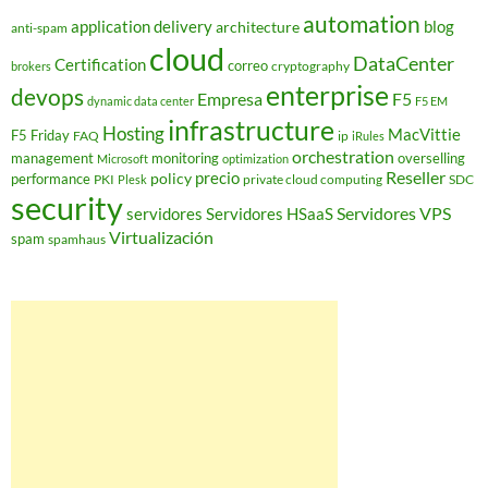
automation
application delivery
blog
architecture
anti-spam
cloud
DataCenter
Certification
correo
cryptography
brokers
enterprise
devops
Empresa
F5
dynamic data center
F5 EM
infrastructure
Hosting
MacVittie
F5 Friday
FAQ
ip
iRules
orchestration
management
monitoring
overselling
Microsoft
optimization
Reseller
policy
precio
performance
PKI
private cloud computing
SDC
Plesk
security
Servidores VPS
servidores
Servidores HSaaS
Virtualización
spam
spamhaus