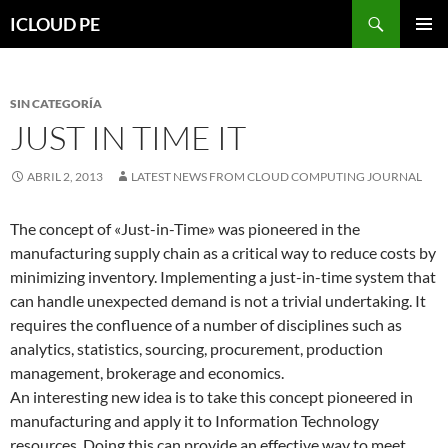
Saltar
Buscar
ICLOUD PE
hacia
MENÚ
el
PRIMAR
contenido
SIN CATEGORÍA
JUST IN TIME IT
ABRIL 2, 2013
LATEST NEWS FROM CLOUD COMPUTING JOURNAL
The concept of «Just-in-Time» was pioneered in the
manufacturing supply chain as a critical way to reduce costs by
minimizing inventory. Implementing a just-in-time system that
can handle unexpected demand is not a trivial undertaking. It
requires the confluence of a number of disciplines such as
analytics, statistics, sourcing, procurement, production
management, brokerage and economics.
An interesting new idea is to take this concept pioneered in
manufacturing and apply it to Information Technology
resources. Doing this can provide an effective way to meet