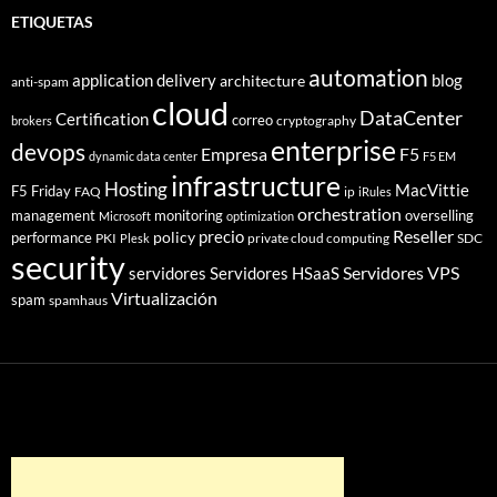
ETIQUETAS
automation
application delivery
blog
architecture
anti-spam
cloud
DataCenter
Certification
correo
cryptography
brokers
enterprise
devops
Empresa
F5
dynamic data center
F5 EM
infrastructure
Hosting
MacVittie
F5 Friday
FAQ
ip
iRules
orchestration
management
monitoring
overselling
Microsoft
optimization
Reseller
policy
precio
performance
PKI
private cloud computing
SDC
Plesk
security
Servidores VPS
servidores
Servidores HSaaS
Virtualización
spam
spamhaus