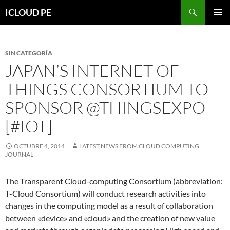
Saltar
Buscar
ICLOUD PE
hacia
MENÚ
el
PRIMAR
contenido
SIN CATEGORÍA
JAPAN’S INTERNET OF
THINGS CONSORTIUM TO
SPONSOR @THINGSEXPO
[#IOT]
OCTUBRE 4, 2014
LATEST NEWS FROM CLOUD COMPUTING
JOURNAL
The Transparent Cloud-computing Consortium (abbreviation:
T-Cloud Consortium) will conduct research activities into
changes in the computing model as a result of collaboration
between «device» and «cloud» and the creation of new value