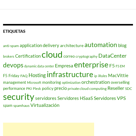
ETIQUETAS
automation
application delivery
blog
architecture
anti-spam
cloud
DataCenter
Certification
correo
cryptography
brokers
enterprise
devops
Empresa
F5
dynamic data center
F5 EM
infrastructure
Hosting
MacVittie
F5 Friday
FAQ
ip
iRules
orchestration
management
monitoring
overselling
Microsoft
optimization
Reseller
policy
precio
performance
PKI
private cloud computing
SDC
Plesk
security
Servidores VPS
servidores
Servidores HSaaS
Virtualización
spam
spamhaus