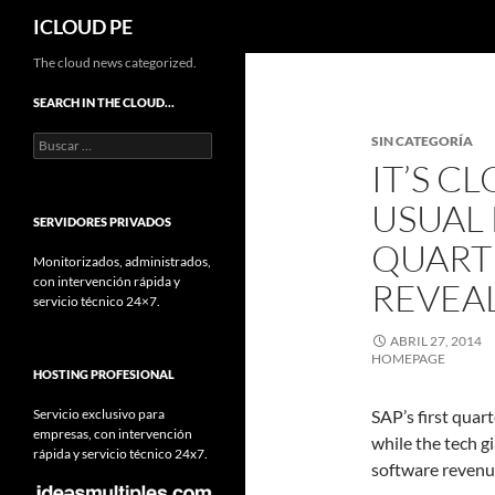
Buscar
ICLOUD PE
Saltar
The cloud news categorized.
hacia
SEARCH IN THE CLOUD…
el
Buscar:
SIN CATEGORÍA
contenido
IT’S C
USUAL 
SERVIDORES PRIVADOS
QUART
Monitorizados, administrados,
con intervención rápida y
REVEA
servicio técnico 24×7.
ABRIL 27, 2014
HOMEPAGE
HOSTING PROFESIONAL
Servicio exclusivo para
SAP’s first quar
empresas, con intervención
while the tech g
rápida y servicio técnico 24x7.
software revenue