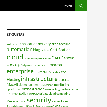
HOME
ETIQUETAS
application delivery
architecture
anti-spam
automation
blog
Certification
brokers
cloud
DataCenter
correo
cryptography
devops
Empresa
dynamic data center
enterprise
F5
F5 Friday
FAQ
F5 EM
infrastructure
Hosting
ip
iRules
MacVittie
management
monitoring
Microsoft
orchestration
overselling
performance
optimization
policy
precio
PKI
private cloud computing
Plesk
security
Reseller
servidores
SDC
Servidores VPS
Servidores HSaaS
spam