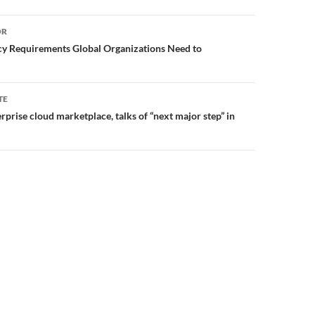
or
OR
cy Requirements Global Organizations Need to
TE
prise cloud marketplace, talks of “next major step” in