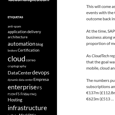
This will come a
events with the 
ETIQUETAS
outcome back in
anti-spam
At the time, SAP
application delivery
architecture
business along w
automation
proportion of mo
blog
Certification
brokers
As
CloudTech
rep
cloud
correo
that the goal wa
cryptography
mobile, cloud a
devops
DataCenter
Empresa
The numbers publ
dynamic data center
enterprise
subscriptions a
F5
€137m (£112.8m
F5 Friday
FAQ
F5 EM
€623m (£513 …
Hosting
infrastructure