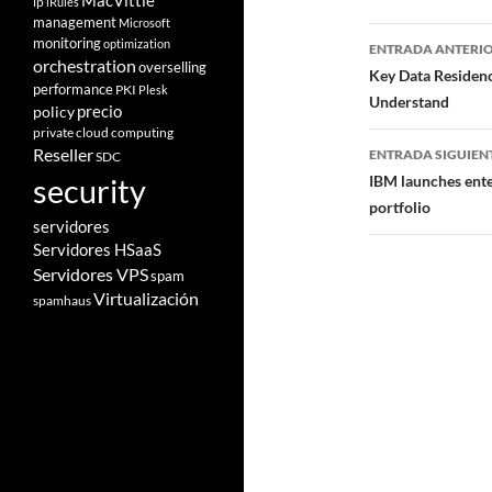
MacVittie
ip
iRules
management
Microsoft
Navegad
monitoring
optimization
ENTRADA ANTERI
orchestration
overselling
de
Key Data Residen
performance
PKI
Plesk
Understand
entradas
policy
precio
private cloud computing
Reseller
ENTRADA SIGUIEN
SDC
IBM launches enter
security
portfolio
servidores
Servidores HSaaS
Servidores VPS
spam
Virtualización
spamhaus