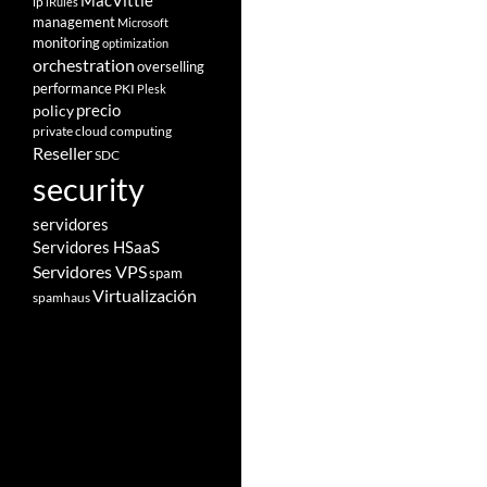
MacVittie
ip
iRules
management
Microsoft
monitoring
optimization
orchestration
overselling
performance
PKI
Plesk
policy
precio
private cloud computing
Reseller
SDC
security
servidores
Servidores HSaaS
Servidores VPS
spam
Virtualización
spamhaus