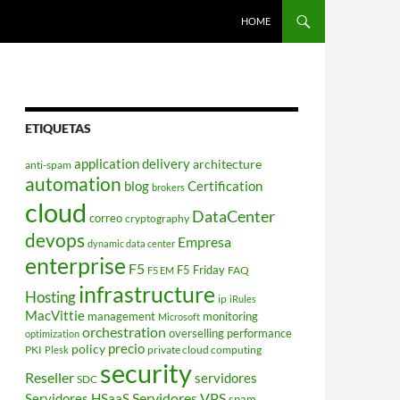
HOME
ETIQUETAS
application delivery
architecture
anti-spam
automation
blog
Certification
brokers
cloud
DataCenter
correo
cryptography
devops
Empresa
dynamic data center
enterprise
F5
F5 Friday
FAQ
F5 EM
infrastructure
Hosting
ip
iRules
MacVittie
management
monitoring
Microsoft
orchestration
overselling
performance
optimization
policy
precio
PKI
private cloud computing
Plesk
security
Reseller
servidores
SDC
Servidores VPS
Servidores HSaaS
spam