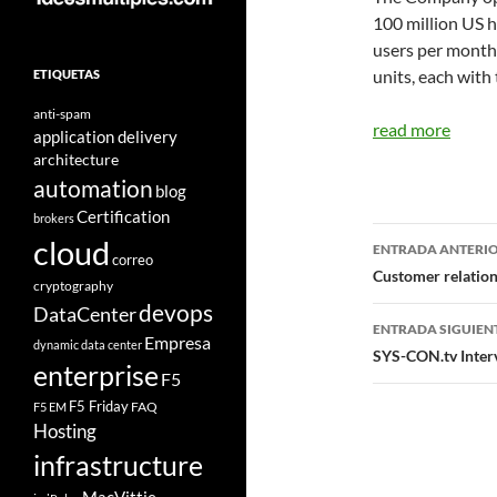
100 million US h
users per month
units, each with
ETIQUETAS
anti-spam
read more
application delivery
architecture
automation
blog
Certification
brokers
Navegad
cloud
ENTRADA ANTERI
correo
de
Customer relation
cryptography
devops
entradas
DataCenter
ENTRADA SIGUIEN
Empresa
dynamic data center
SYS-CON.tv Interv
enterprise
F5
F5 Friday
FAQ
F5 EM
Hosting
infrastructure