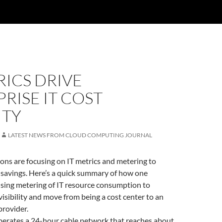
RICS DRIVE
RISE IT COST
ITY
LATEST NEWS FROM CLOUD COMPUTING JOURNAL
ns are focusing on IT metrics and metering to
 savings. Here’s a quick summary of how one
using metering of IT resource consumption to
visibility and move from being a cost center to an
provider.
rates a 24-hour cable network that reaches about