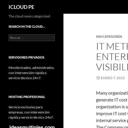
Buscar
ICLOUD PE
Saltar
The cloud news categorized.
hacia
SEARCH IN THE CLOUD…
el
Buscar:
SIN CATEGORÍA
contenido
IT MET
ENTERP
SERVIDORES PRIVADOS
VISIBIL
Monitorizados, administrados,
con intervención rápida y
servicio técnico 24×7.
ENERO 7, 2013
Many organizatio
HOSTING PROFESIONAL
generate IT cost
organization is 
Servicio exclusivo para
empresas, con intervención
improve IT cost 
rápida y servicio técnico 24x7.
internal service 
The Company ope