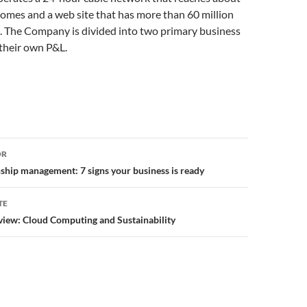
omes and a web site that has more than 60 million
. The Company is divided into two primary business
 their own P&L.
or
OR
ship management: 7 signs your business is ready
TE
iew: Cloud Computing and Sustainability