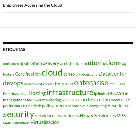
Employees Accessing the Cloud
ETIQUETAS
automation
application delivery
blog
architecture
anti-spam
cloud
DataCenter
Certification
correo
cryptography
brokers
enterprise
devops
Empresa
F5
dynamic data center
F5 EM
infrastructure
Hosting
MacVittie
F5 Friday
FAQ
ip
iRules
orchestration
management
monitoring
overselling
Microsoft
optimization
Reseller
policy
precio
performance
PKI
private cloud computing
SDC
Plesk
security
Servidores VPS
servidores
Servidores HSaaS
Virtualización
spam
spamhaus