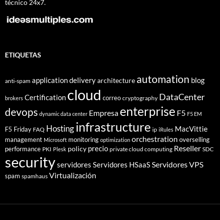
técnico 24x7.
ETIQUETAS
automation
application delivery
blog
architecture
anti-spam
cloud
DataCenter
Certification
correo
cryptography
brokers
enterprise
devops
Empresa
F5
dynamic data center
F5 EM
infrastructure
Hosting
MacVittie
F5 Friday
FAQ
ip
iRules
orchestration
management
monitoring
overselling
Microsoft
optimization
Reseller
policy
precio
performance
PKI
private cloud computing
SDC
Plesk
security
Servidores VPS
servidores
Servidores HSaaS
Virtualización
spam
spamhaus