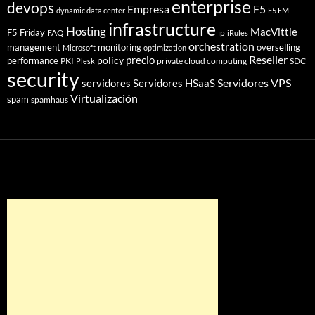
enterprise
devops
Empresa
F5
dynamic data center
F5 EM
infrastructure
Hosting
MacVittie
F5 Friday
FAQ
ip
iRules
orchestration
management
monitoring
overselling
Microsoft
optimization
Reseller
policy
precio
performance
PKI
private cloud computing
SDC
Plesk
security
Servidores VPS
servidores
Servidores HSaaS
Virtualización
spam
spamhaus