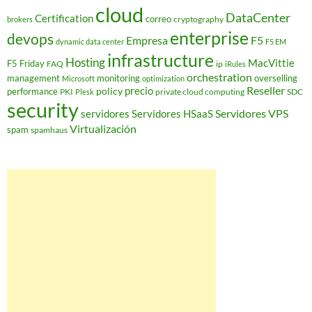
cloud
DataCenter
Certification
correo
cryptography
brokers
enterprise
devops
Empresa
F5
dynamic data center
F5 EM
infrastructure
Hosting
MacVittie
F5 Friday
FAQ
ip
iRules
orchestration
management
monitoring
overselling
Microsoft
optimization
Reseller
policy
precio
performance
PKI
private cloud computing
SDC
Plesk
security
Servidores VPS
servidores
Servidores HSaaS
Virtualización
spam
spamhaus