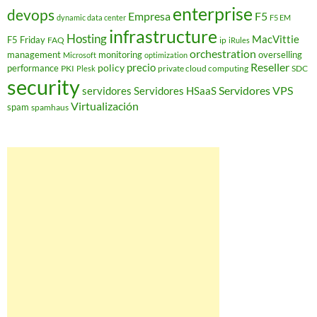
enterprise
devops
Empresa
F5
dynamic data center
F5 EM
infrastructure
Hosting
MacVittie
F5 Friday
FAQ
ip
iRules
orchestration
management
monitoring
overselling
Microsoft
optimization
Reseller
policy
precio
performance
PKI
private cloud computing
SDC
Plesk
security
Servidores VPS
servidores
Servidores HSaaS
Virtualización
spam
spamhaus