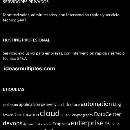
SERVIDORES PRIVADOS
Monitorizados, administrados, con intervención rápida y servicio
técnico 24×7.
HOSTING PROFESIONAL
Servicio exclusivo para empresas, con intervención rápida y servicio
técnico 24x7.
ETIQUETAS
automation
application delivery
blog
architecture
anti-spam
cloud
DataCenter
Certification
correo
cryptography
brokers
enterprise
devops
Empresa
F5
dynamic data center
F5 EM