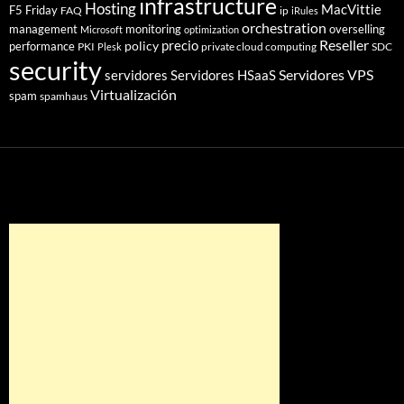
infrastructure
Hosting
MacVittie
F5 Friday
FAQ
ip
iRules
orchestration
management
monitoring
overselling
Microsoft
optimization
Reseller
policy
precio
performance
PKI
private cloud computing
SDC
Plesk
security
Servidores VPS
servidores
Servidores HSaaS
Virtualización
spam
spamhaus