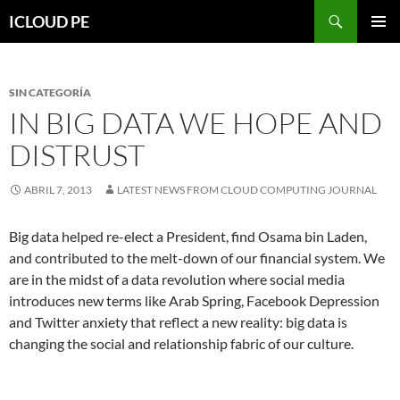
Saltar
Buscar
ICLOUD PE
hacia
MENÚ
el
PRIMAR
contenido
SIN CATEGORÍA
IN BIG DATA WE HOPE AND
DISTRUST
ABRIL 7, 2013
LATEST NEWS FROM CLOUD COMPUTING JOURNAL
Big data helped re-elect a President, find Osama bin Laden,
and contributed to the melt-down of our financial system. We
are in the midst of a data revolution where social media
introduces new terms like Arab Spring, Facebook Depression
and Twitter anxiety that reflect a new reality: big data is
changing the social and relationship fabric of our culture.