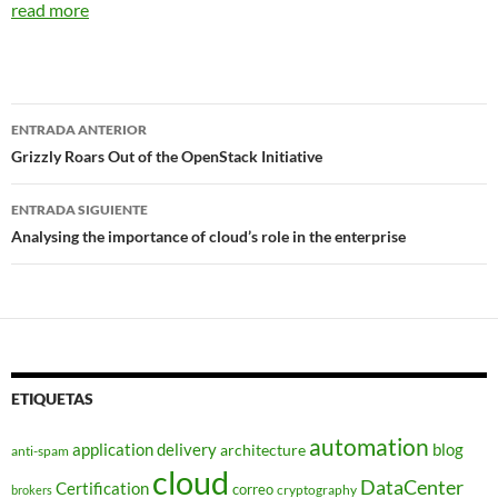
read more
Navegador
ENTRADA ANTERIOR
de
Grizzly Roars Out of the OpenStack Initiative
entradas
ENTRADA SIGUIENTE
Analysing the importance of cloud’s role in the enterprise
ETIQUETAS
automation
application delivery
blog
architecture
anti-spam
cloud
DataCenter
Certification
correo
cryptography
brokers