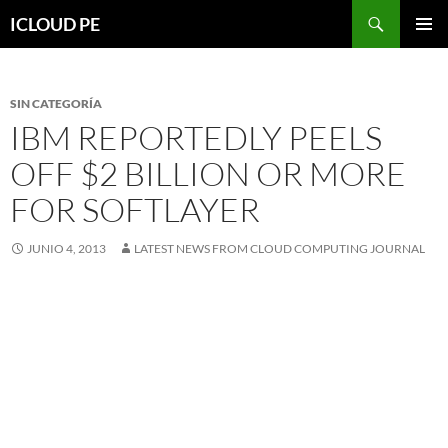
Saltar
Buscar
ICLOUD PE
hacia
MENÚ
el
PRIMAR
contenido
SIN CATEGORÍA
IBM REPORTEDLY PEELS
OFF $2 BILLION OR MORE
FOR SOFTLAYER
JUNIO 4, 2013
LATEST NEWS FROM CLOUD COMPUTING JOURNAL