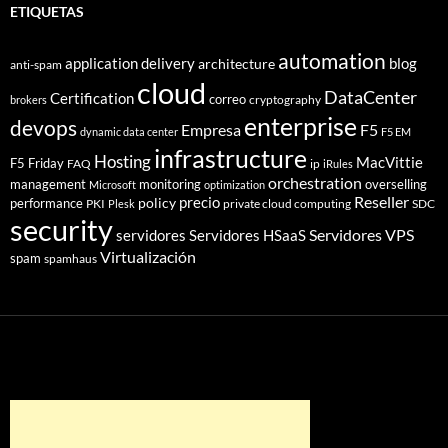
ETIQUETAS
automation
application delivery
blog
architecture
anti-spam
cloud
DataCenter
Certification
correo
cryptography
brokers
enterprise
devops
Empresa
F5
dynamic data center
F5 EM
infrastructure
Hosting
MacVittie
F5 Friday
FAQ
ip
iRules
orchestration
management
monitoring
overselling
Microsoft
optimization
Reseller
policy
precio
performance
PKI
private cloud computing
SDC
Plesk
security
Servidores VPS
servidores
Servidores HSaaS
Virtualización
spam
spamhaus