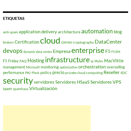
ETIQUETAS
automation
application delivery
blog
architecture
anti-spam
cloud
DataCenter
Certification
correo
cryptography
brokers
enterprise
devops
Empresa
F5
dynamic data center
F5 EM
infrastructure
Hosting
MacVittie
F5 Friday
FAQ
ip
iRules
orchestration
management
monitoring
overselling
Microsoft
optimization
Reseller
policy
precio
performance
PKI
private cloud computing
SDC
Plesk
security
Servidores VPS
servidores
Servidores HSaaS
Virtualización
spam
spamhaus