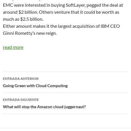
EMC were interested in buying SoftLayer, pegged the deal at
around $2 billion. Others venture that it could be worth as
much as $2.5 billion.
Either amount makes it the largest acquisition of IBM CEO
Ginni Rometty’s new reign.
read more
Navegador
ENTRADA ANTERIOR
de
Going Green with Cloud Computing
entradas
ENTRADA SIGUIENTE
What will stop the Amazon cloud juggernaut?