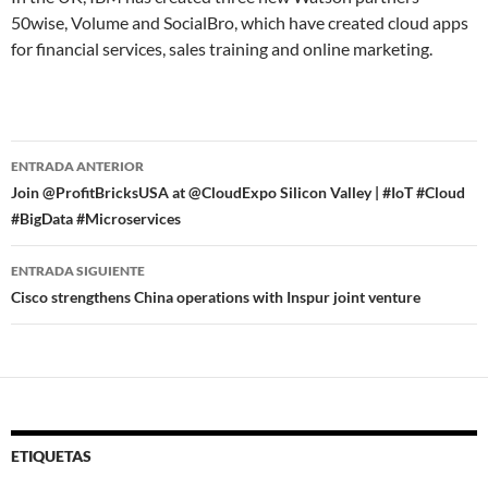
50wise, Volume and SocialBro, which have created cloud apps
for financial services, sales training and online marketing.
Navegador
ENTRADA ANTERIOR
de
Join @ProfitBricksUSA at @CloudExpo Silicon Valley | #IoT #Cloud
#BigData #Microservices
entradas
ENTRADA SIGUIENTE
Cisco strengthens China operations with Inspur joint venture
ETIQUETAS