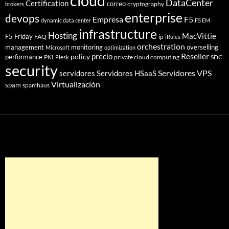
cloud
DataCenter
Certification
correo
cryptography
brokers
enterprise
devops
Empresa
F5
dynamic data center
F5 EM
infrastructure
Hosting
MacVittie
F5 Friday
FAQ
ip
iRules
orchestration
management
monitoring
overselling
Microsoft
optimization
Reseller
policy
precio
performance
PKI
private cloud computing
SDC
Plesk
security
Servidores VPS
servidores
Servidores HSaaS
Virtualización
spam
spamhaus