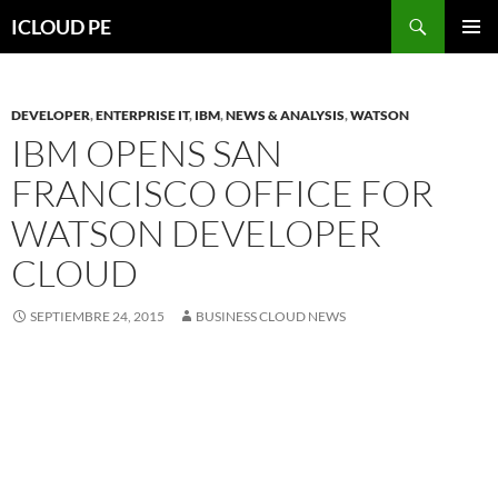
Saltar
Buscar
ICLOUD PE
hacia
MENÚ
el
PRIMAR
contenido
DEVELOPER
,
ENTERPRISE IT
,
IBM
,
NEWS & ANALYSIS
,
WATSON
IBM OPENS SAN
FRANCISCO OFFICE FOR
WATSON DEVELOPER
CLOUD
SEPTIEMBRE 24, 2015
BUSINESS CLOUD NEWS