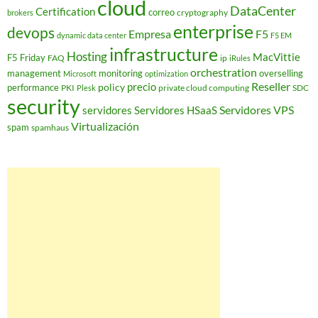
cloud
DataCenter
Certification
correo
cryptography
brokers
enterprise
devops
Empresa
F5
dynamic data center
F5 EM
infrastructure
Hosting
MacVittie
F5 Friday
FAQ
ip
iRules
orchestration
management
monitoring
overselling
Microsoft
optimization
Reseller
policy
precio
performance
PKI
private cloud computing
SDC
Plesk
security
Servidores VPS
servidores
Servidores HSaaS
Virtualización
spam
spamhaus