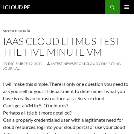
Saltar
Buscar
ICLOUD PE
hacia
MENÚ
el
PRIMAR
contenido
SIN CATEGORÍA
IAAS CLOUD LITMUS TEST –
THE FIVE MINUTE VM
DICIEMBRE 19, 2012
LATEST NEWS FROM CLOUD COMPUTING
JOURNAL
I will make this simple. There is only one question you need to
ask yourself or your IT department to determine if what you
have is really an Infrastructure-as-a-Service cloud.
Can I get a VM in 5-10 minutes?
Perhaps a little bit more detailed?
Can a properly credentialed user, with a legitimate need for
cloud resources, log into your cloud portal or use your cloud