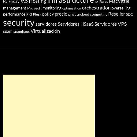
Hosting
MacVittie
F5 Friday
FAQ
ip
iRules
orchestration
management
monitoring
overselling
Microsoft
optimization
Reseller
policy
precio
performance
PKI
private cloud computing
SDC
Plesk
security
Servidores VPS
servidores
Servidores HSaaS
Virtualización
spam
spamhaus