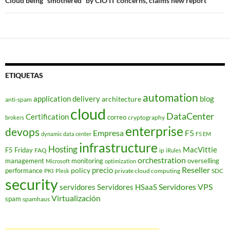
Cloud being “smothered” by CIO IT concerns, claims new report
ETIQUETAS
automation
application delivery
blog
architecture
anti-spam
cloud
DataCenter
Certification
correo
cryptography
brokers
enterprise
devops
Empresa
F5
dynamic data center
F5 EM
infrastructure
Hosting
MacVittie
F5 Friday
FAQ
ip
iRules
orchestration
management
monitoring
overselling
Microsoft
optimization
Reseller
policy
precio
performance
PKI
private cloud computing
SDC
Plesk
security
Servidores VPS
servidores
Servidores HSaaS
Virtualización
spam
spamhaus