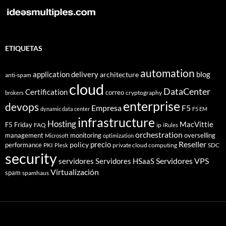
ETIQUETAS
automation
application delivery
blog
architecture
anti-spam
cloud
DataCenter
Certification
correo
cryptography
brokers
enterprise
devops
Empresa
F5
dynamic data center
F5 EM
infrastructure
Hosting
MacVittie
F5 Friday
FAQ
ip
iRules
orchestration
management
monitoring
overselling
Microsoft
optimization
Reseller
policy
precio
performance
PKI
private cloud computing
SDC
Plesk
security
Servidores VPS
servidores
Servidores HSaaS
Virtualización
spam
spamhaus