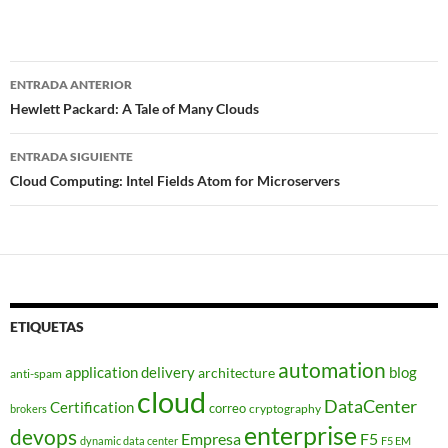
Navegador
ENTRADA ANTERIOR
de
Hewlett Packard: A Tale of Many Clouds
entradas
ENTRADA SIGUIENTE
Cloud Computing: Intel Fields Atom for Microservers
ETIQUETAS
automation
application delivery
blog
architecture
anti-spam
cloud
DataCenter
Certification
correo
cryptography
brokers
enterprise
devops
Empresa
F5
dynamic data center
F5 EM