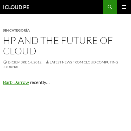
Saltar
Buscar
ICLOUD PE
hacia
MENÚ
el
PRIMAR
contenido
SIN CATEGORÍA
HP AND THE FUTURE OF
CLOUD
DICIEMBRE 14, 2012
LATEST NEWS FROM CLOUD COMPUTING
JOURNAL
Barb Darrow
recently…