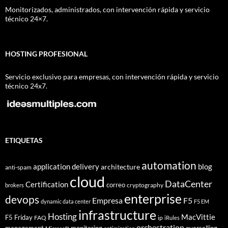
Monitorizados, administrados, con intervención rápida y servicio
técnico 24×7.
HOSTING PROFESIONAL
Servicio exclusivo para empresas, con intervención rápida y servicio
técnico 24x7.
ETIQUETAS
automation
application delivery
blog
architecture
anti-spam
cloud
DataCenter
Certification
correo
cryptography
brokers
enterprise
devops
Empresa
F5
dynamic data center
F5 EM
infrastructure
Hosting
MacVittie
F5 Friday
FAQ
ip
iRules
orchestration