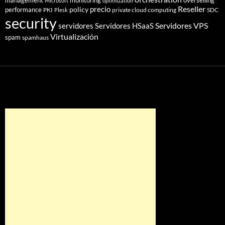
management
monitoring
overselling
Microsoft
optimization
Reseller
policy
precio
performance
PKI
private cloud computing
SDC
Plesk
security
Servidores VPS
servidores
Servidores HSaaS
Virtualización
spam
spamhaus