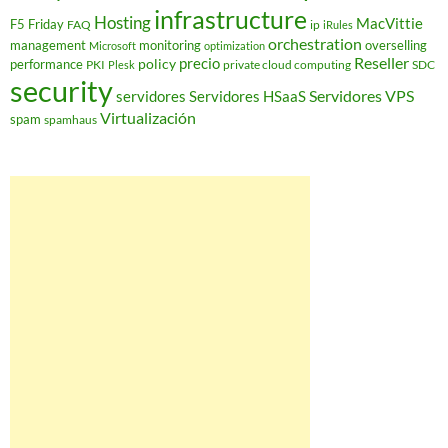
infrastructure
Hosting
MacVittie
F5 Friday
FAQ
ip
iRules
orchestration
management
monitoring
overselling
Microsoft
optimization
Reseller
policy
precio
performance
PKI
private cloud computing
SDC
Plesk
security
Servidores VPS
servidores
Servidores HSaaS
Virtualización
spam
spamhaus