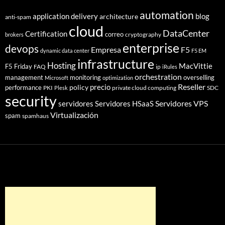
automation
application delivery
blog
architecture
anti-spam
cloud
DataCenter
Certification
correo
cryptography
brokers
enterprise
devops
Empresa
F5
dynamic data center
F5 EM
infrastructure
Hosting
MacVittie
F5 Friday
FAQ
ip
iRules
orchestration
management
monitoring
overselling
Microsoft
optimization
Reseller
policy
precio
performance
PKI
private cloud computing
SDC
Plesk
security
Servidores VPS
servidores
Servidores HSaaS
Virtualización
spam
spamhaus