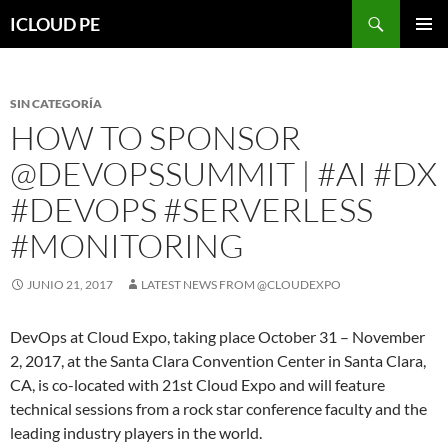
Saltar
Buscar
ICLOUD PE
hacia
MENÚ
el
PRIMAR
contenido
SIN CATEGORÍA
HOW TO SPONSOR
@DEVOPSSUMMIT | #AI #DX
#DEVOPS #SERVERLESS
#MONITORING
JUNIO 21, 2017
LATEST NEWS FROM @CLOUDEXPO
DevOps at Cloud Expo, taking place October 31 – November
2, 2017, at the Santa Clara Convention Center in Santa Clara,
CA, is co-located with 21st Cloud Expo and will feature
technical sessions from a rock star conference faculty and the
leading industry players in the world.