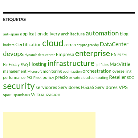
ETIQUETAS
automation
application delivery
blog
architecture
anti-spam
cloud
DataCenter
Certification
correo
cryptography
brokers
enterprise
devops
Empresa
F5
dynamic data center
F5 EM
infrastructure
Hosting
MacVittie
F5 Friday
FAQ
ip
iRules
orchestration
management
monitoring
overselling
Microsoft
optimization
Reseller
policy
precio
performance
PKI
private cloud computing
SDC
Plesk
security
Servidores VPS
servidores
Servidores HSaaS
Virtualización
spam
spamhaus