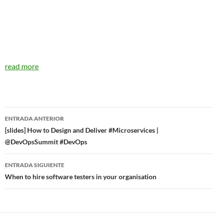
read more
Navegador
ENTRADA ANTERIOR
de
[slides] How to Design and Deliver #Microservices |
@DevOpsSummit #DevOps
entradas
ENTRADA SIGUIENTE
When to hire software testers in your organisation